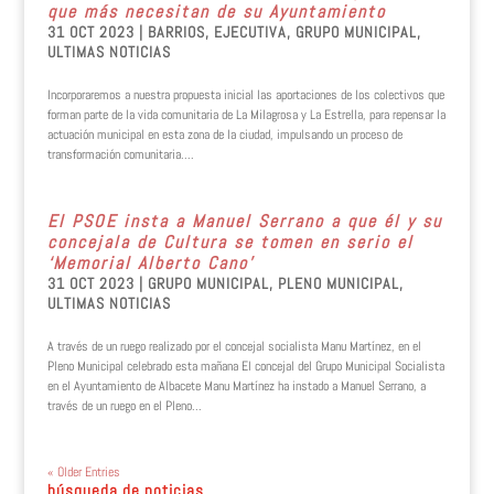
que más necesitan de su Ayuntamiento
31 OCT 2023
|
BARRIOS
,
EJECUTIVA
,
GRUPO MUNICIPAL
,
ULTIMAS NOTICIAS
Incorporaremos a nuestra propuesta inicial las aportaciones de los colectivos que
forman parte de la vida comunitaria de La Milagrosa y La Estrella, para repensar la
actuación municipal en esta zona de la ciudad, impulsando un proceso de
transformación comunitaria....
El PSOE insta a Manuel Serrano a que él y su
concejala de Cultura se tomen en serio el
‘Memorial Alberto Cano’
31 OCT 2023
|
GRUPO MUNICIPAL
,
PLENO MUNICIPAL
,
ULTIMAS NOTICIAS
A través de un ruego realizado por el concejal socialista Manu Martínez, en el
Pleno Municipal celebrado esta mañana El concejal del Grupo Municipal Socialista
en el Ayuntamiento de Albacete Manu Martínez ha instado a Manuel Serrano, a
través de un ruego en el Pleno...
« Older Entries
búsqueda de noticias