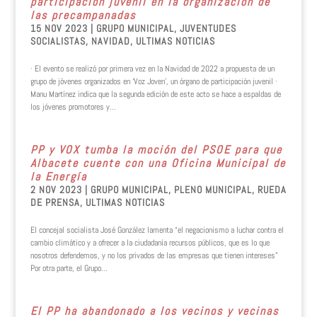
participación juvenil en la organización de
las precampanadas
15 NOV 2023
|
GRUPO MUNICIPAL
,
JUVENTUDES
SOCIALISTAS
,
NAVIDAD
,
ULTIMAS NOTICIAS
· El evento se realizó por primera vez en la Navidad de 2022 a propuesta de un
grupo de jóvenes organizados en ‘Voz Joven’, un órgano de participación juvenil ·
Manu Martínez indica que la segunda edición de este acto se hace a espaldas de
los jóvenes promotores y...
PP y VOX tumba la moción del PSOE para que
Albacete cuente con una Oficina Municipal de
la Energía
2 NOV 2023
|
GRUPO MUNICIPAL
,
PLENO MUNICIPAL
,
RUEDA
DE PRENSA
,
ULTIMAS NOTICIAS
El concejal socialista José González lamenta “el negacionismo a luchar contra el
cambio climático y a ofrecer a la ciudadanía recursos públicos, que es lo que
nosotros defendemos, y no los privados de las empresas que tienen intereses”
Por otra parte, el Grupo...
El PP ha abandonado a los vecinos y vecinas