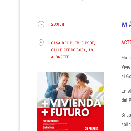
}
MÁ
20:00H.
ACT

CASA DEL PUEBLO PSOE,
CALLE PEDRO COCA, 19 -
Miér
ALBACETE
Vivi
el G
En e
del 
Si q
sóli