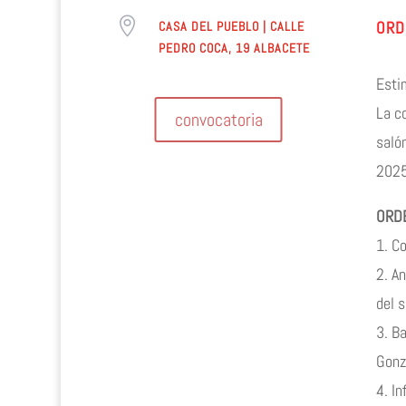

ORD
CASA DEL PUEBLO | CALLE
PEDRO COCA, 19 ALBACETE
Esti
La c
convocatoria
saló
2025 
ORDE
1. C
2. An
del s
3. B
Gonz
4. I