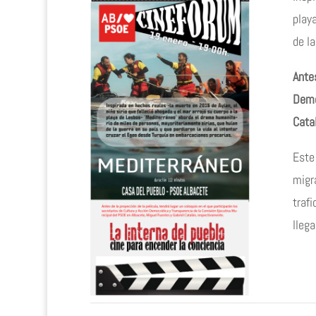
play
de la
Antes
Demo
Cata
Este
migr
traf
llega