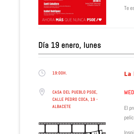
Te e
Día 19 enero, lunes
}
La 
19:00H.

MED
CASA DEL PUEBLO PSOE,
CALLE PEDRO COCA, 19 -
ALBACETE
El pr
pelíc
Inspi