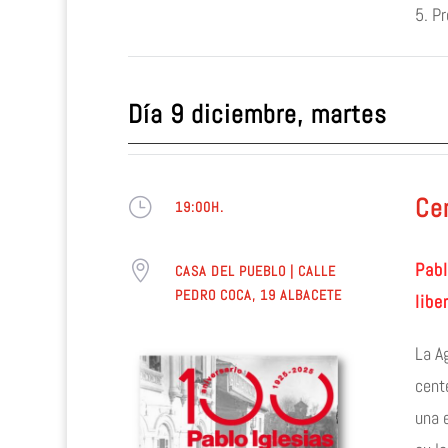
5. P
Día 9 diciembre, martes
Cen
}
19:00H.

Pabl
CASA DEL PUEBLO | CALLE
PEDRO COCA, 19 ALBACETE
libe
La A
cente
una 