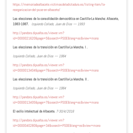
https://memoriadealbacete.victimasdeladictadura.es/listing-item/la-
reorganizacion-del-psoe-en-albacete/
Las elecciones de la consolidación democrática en Castilla-La Mancha: Albacete,
1983-1987.
Izquierdo Collado, Juan de Dios — 1993
http://pandora.dipualba.es/viewer.vm?
id=0000021620&page=5&search=PSOE&lang=es&view=mono
Las elecciones de la transición en Castilla-La Mancha. I .
Izquierdo Collado, Juan de Dios — 1984
http://pandora.dipualba.es/viewer.vm?
id=0000013404&page=7&search=PSOE&lang=es&view=mono
Las elecciones de la transición en Castilla-La Mancha. II .
Izquierdo Collado, Juan de Dios — 1984
http://pandora.dipualba.es/viewer.vm?
id=0000013405&page=7&search=PSOE&lang=es&view=mono
El exilio intelectual de Albacete.
7-30/4/2016
http://pandora.dipualba.es/viewer.vm?
id=0000040280&page=34&search=PSOE&lang=es&view=mono