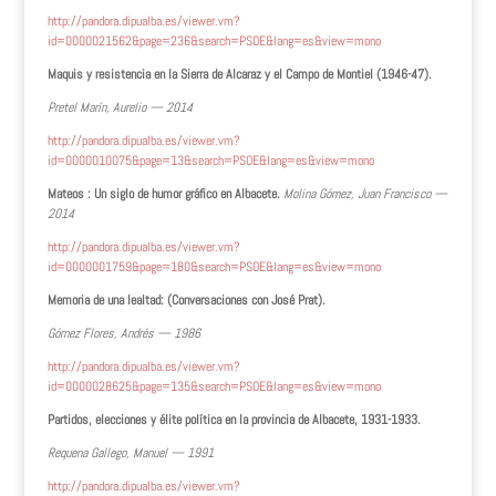
http://pandora.dipualba.es/viewer.vm?
id=0000021562&page=236&search=PSOE&lang=es&view=mono
Maquis y resistencia en la Sierra de Alcaraz y el Campo de Montiel (1946-47).
Pretel Marín, Aurelio — 2014
http://pandora.dipualba.es/viewer.vm?
id=0000010075&page=13&search=PSOE&lang=es&view=mono
Mateos : Un siglo de humor gráfico en Albacete.
Molina Gómez, Juan Francisco —
2014
http://pandora.dipualba.es/viewer.vm?
id=0000001759&page=180&search=PSOE&lang=es&view=mono
Memoria de una lealtad: (Conversaciones con José Prat).
Gómez Flores, Andrés — 1986
http://pandora.dipualba.es/viewer.vm?
id=0000028625&page=135&search=PSOE&lang=es&view=mono
Partidos, elecciones y élite política en la provincia de Albacete, 1931-1933.
Requena Gallego, Manuel — 1991
http://pandora.dipualba.es/viewer.vm?