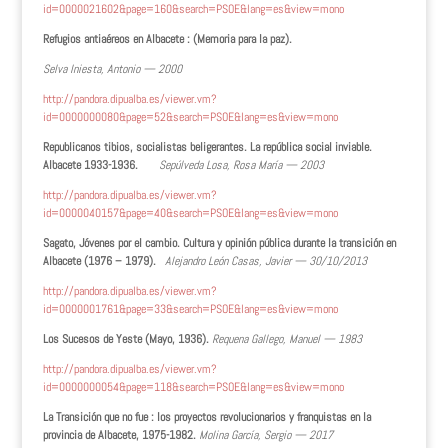
id=0000021602&page=160&search=PSOE&lang=es&view=mono
Refugios antiaéreos en Albacete : (Memoria para la paz).
Selva Iniesta, Antonio — 2000
http://pandora.dipualba.es/viewer.vm?
id=0000000080&page=52&search=PSOE&lang=es&view=mono
Republicanos tibios, socialistas beligerantes. La república social inviable.
Albacete 1933-1936.
Sepúlveda Losa, Rosa María — 2003
http://pandora.dipualba.es/viewer.vm?
id=0000040157&page=40&search=PSOE&lang=es&view=mono
Sagato, Jóvenes por el cambio. Cultura y opinión pública durante la transición en
Albacete (1976 – 1979).
Alejandro León Casas, Javier — 30/10/2013
http://pandora.dipualba.es/viewer.vm?
id=0000001761&page=33&search=PSOE&lang=es&view=mono
Los Sucesos de Yeste (Mayo, 1936).
Requena Gallego, Manuel — 1983
http://pandora.dipualba.es/viewer.vm?
id=0000000054&page=118&search=PSOE&lang=es&view=mono
La Transición que no fue : los proyectos revolucionarios y franquistas en la
provincia de Albacete, 1975-1982.
Molina García, Sergio — 2017