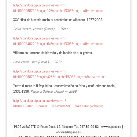
http://pandora.dipualba.es/viewer.vm?
id=0000060730&page=12&search=PSOE&lang=es&view=mono
XXV años de historia social y económica en Albacete, 1977-2002.
Selva Iniesta, Antonio (Coord.) — 2003
http://pandora.dipualba.es/viewer.vm?
id=0000040220&page=64&search=PSOE&lang=es&view=mono
Villamalea : retazos de historia y de la vida de sus gentes.
Cano Valero, José (Coord.) — 2017
http://pandora.dipualba.es/viewer.vm?
id=0000060732&page=428&search=PSOE&lang=es&view=mono
Yeste durante la II República : modernización política y conflictividad social,
1931-1936.
Requena Gallego, Manuel — 2006
http://pandora.dipualba.es/viewer.vm?
id=0000040216&page=11&search=PSOE&lang=es&view=mono
PSOE ALBACETE © Pedro Coca, 19. Albacete. Tel. 967 59 00 53 |
www.abpsoe.es
|
oficina@abpsoe.es