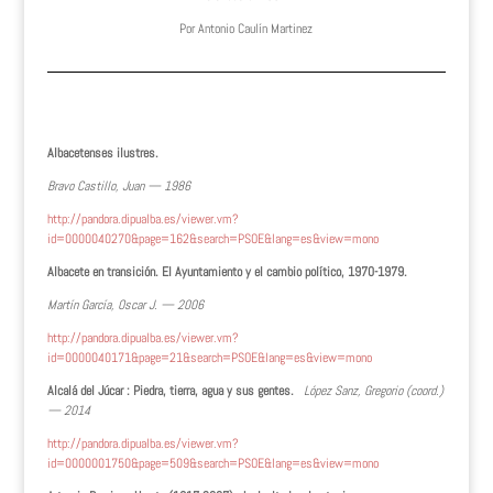
Por Antonio Caulín Martinez
Albacetenses ilustres.
Bravo Castillo, Juan — 1986
http://pandora.dipualba.es/viewer.vm?
id=0000040270&page=162&search=PSOE&lang=es&view=mono
Albacete en transición. El Ayuntamiento y el cambio político, 1970-1979.
Martín García, Oscar J. — 2006
http://pandora.dipualba.es/viewer.vm?
id=0000040171&page=21&search=PSOE&lang=es&view=mono
Alcalá del Júcar : Piedra, tierra, agua y sus gentes.
López Sanz, Gregorio (coord.)
— 2014
http://pandora.dipualba.es/viewer.vm?
id=0000001750&page=509&search=PSOE&lang=es&view=mono