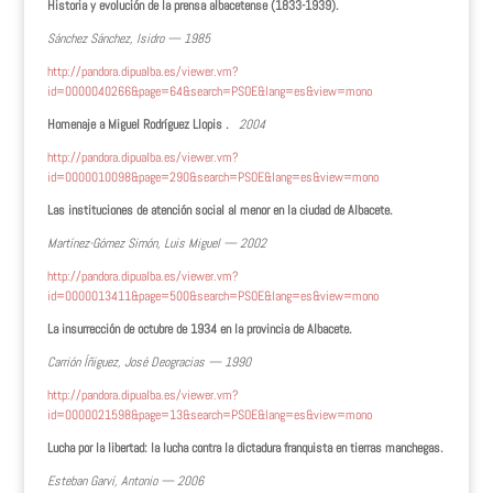
Historia y evolución de la prensa albacetense (1833-1939).
Sánchez Sánchez, Isidro — 1985
http://pandora.dipualba.es/viewer.vm?
id=0000040266&page=64&search=PSOE&lang=es&view=mono
Homenaje a Miguel Rodríguez Llopis .
2004
http://pandora.dipualba.es/viewer.vm?
id=0000010098&page=290&search=PSOE&lang=es&view=mono
Las instituciones de atención social al menor en la ciudad de Albacete.
Martínez-Gómez Simón, Luis Miguel — 2002
http://pandora.dipualba.es/viewer.vm?
id=0000013411&page=500&search=PSOE&lang=es&view=mono
La insurrección de octubre de 1934 en la provincia de Albacete.
Carrión Íñiguez, José Deogracias — 1990
http://pandora.dipualba.es/viewer.vm?
id=0000021598&page=13&search=PSOE&lang=es&view=mono
Lucha por la libertad: la lucha contra la dictadura franquista en tierras manchegas.
Esteban Garví, Antonio — 2006