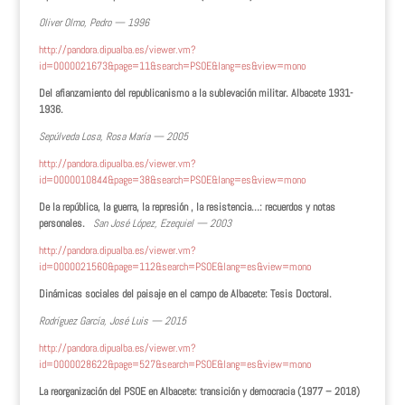
Oliver Olmo, Pedro — 1996
http://pandora.dipualba.es/viewer.vm?
id=0000021673&page=11&search=PSOE&lang=es&view=mono
Del afianzamiento del republicanismo a la sublevación militar. Albacete 1931-
1936.
Sepúlveda Losa, Rosa María — 2005
http://pandora.dipualba.es/viewer.vm?
id=0000010844&page=38&search=PSOE&lang=es&view=mono
De la república, la guerra, la represión , la resistencia…: recuerdos y notas
personales.
San José López, Ezequiel — 2003
http://pandora.dipualba.es/viewer.vm?
id=0000021560&page=112&search=PSOE&lang=es&view=mono
Dinámicas sociales del paisaje en el campo de Albacete: Tesis Doctoral.
Rodríguez García, José Luis — 2015
http://pandora.dipualba.es/viewer.vm?
id=0000028622&page=527&search=PSOE&lang=es&view=mono
La reorganización del PSOE en Albacete: transición y democracia (1977 – 2018)