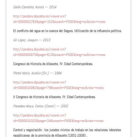
Galán Carretero, Aurora — 2014
http://pandora.dipualba.es/viewer.vm?
id=0000001763&page=152&search=PSOE&lang=es&view=mono
El conflicto del agua en la cuenca del Segura. Utilización de la influencia política.
Gil López, Joaquin — 2013
http://pandora.dipualba.es/viewer.vm?
id=0000000070&page=613&search=PSOE&lang=es&view=mono
Congreso de Historia de Albacete. IV: Edad Contemporánea.
Pretel Marín, Aurelio (Dir.) — 1984
http://pandora.dipualba.es/viewer.vm?
id=0000010082&page=79&search=PSOE&lang=es&view=mono
II Congreso de Historia de Albacete. IV: Edad Contemporánea.
Panadero Moya, Carlos (Coord.) — 2002
http://pandora.dipualba.es/viewer.vm?
id=0000010102&page=24&search=PSOE&lang=es&view=mono
Control y negociación : los jurados mixtos de trabajo en las relaciones laborales
republicanas de la provincia de Albacete (1931-1936) .