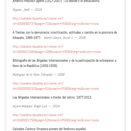
Artemio Precioso Ugarte (1917-2007) : La lealtad y el entusiasmo.
Bigues, Jordi — 2018
http://pandora.dipualba.es/viewer.vm?
id=0000060737&page=71&search=PSOE&lang=es&view=mono
A Tientas con la democracia: movilización, actitudes y cambio en la provincia de
Albacete, 1966-1977.
Martín García, Oscar J. — 2008
http://pandora.dipualba.es/viewer.vm?
id=0000021565&page=108&search=PSOE&lang=es&view=mono
Bibliografía de las Brigadas Internacionales y de la participación de extranjeros a
favor de la República (1936-1939).
Rodríguez de la Torre, Fernando — 2006
http://pandora.dipualba.es/viewer.vm?
id=0000000032&page=61&search=PSOE&lang=es&view=mono
Las Brigadas Internacionales a través del cómic: 1977-2012.
Arjona Márquez, Ángel Luis — 2014
http://pandora.dipualba.es/viewer.vm?
id=0000001756&page=52&search=PSOE&lang=es&view=mono
Calzados Coloma: Empresa pionera del fordismo español.