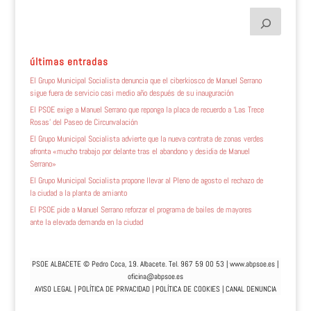
últimas entradas
El Grupo Municipal Socialista denuncia que el ciberkiosco de Manuel Serrano
sigue fuera de servicio casi medio año después de su inauguración
El PSOE exige a Manuel Serrano que reponga la placa de recuerdo a ‘Las Trece
Rosas’ del Paseo de Circunvalación
El Grupo Municipal Socialista advierte que la nueva contrata de zonas verdes
afronta «mucho trabajo por delante tras el abandono y desidia de Manuel
Serrano»
El Grupo Municipal Socialista propone llevar al Pleno de agosto el rechazo de
la ciudad a la planta de amianto
El PSOE pide a Manuel Serrano reforzar el programa de bailes de mayores
ante la elevada demanda en la ciudad
PSOE ALBACETE © Pedro Coca, 19. Albacete. Tel. 967 59 00 53 |
www.abpsoe.es
|
oficina@abpsoe.es
AVISO LEGAL
|
POLÍTICA DE PRIVACIDAD
|
POLÍTICA DE COOKIES
|
CANAL DENUNCIA