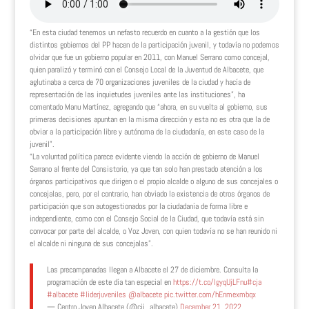
“En esta ciudad tenemos un nefasto recuerdo en cuanto a la gestión que los
distintos gobiernos del PP hacen de la participación juvenil, y todavía no podemos
olvidar que fue un gobierno popular en 2011, con Manuel Serrano como concejal,
quien paralizó y terminó con el Consejo Local de la Juventud de Albacete, que
aglutinaba a cerca de 70 organizaciones juveniles de la ciudad y hacía de
representación de las inquietudes juveniles ante las instituciones”, ha
comentado Manu Martínez, agregando que “ahora, en su vuelta al gobierno, sus
primeras decisiones apuntan en la misma dirección y esta no es otra que la de
obviar a la participación libre y autónoma de la ciudadanía, en este caso de la
juvenil”.
“La voluntad política parece evidente viendo la acción de gobierno de Manuel
Serrano al frente del Consistorio, ya que tan solo han prestado atención a los
órganos participativos que dirigen o el propio alcalde o alguno de sus concejales o
concejalas, pero, por el contrario, han obviado la existencia de otros órganos de
participación que son autogestionados por la ciudadanía de forma libre e
independiente, como con el Consejo Social de la Ciudad, que todavía está sin
convocar por parte del alcalde, o Voz Joven, con quien todavía no se han reunido ni
el alcalde ni ninguna de sus concejalas”.
Las precampanadas llegan a Albacete el 27 de diciembre. Consulta la
programación de este día tan especial en
https://t.co/lgyqUjLFnu
#cja
#albacete
#liderjuveniles
@albacete
pic.twitter.com/hEnmexmbqx
— Centro Joven Albacete (@cij_albacete)
December 21, 2022