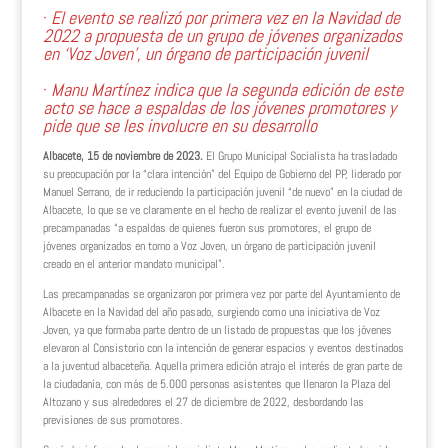
·
El evento se realizó por primera vez en la Navidad de
2022 a propuesta de un grupo de jóvenes organizados
en ‘Voz Joven’, un órgano de participación juvenil
·
Manu Martínez indica que la segunda edición de este
acto se hace a espaldas de los jóvenes promotores y
pide que se les involucre en su desarrollo
Albacete, 15 de noviembre de 2023.
El Grupo Municipal Socialista ha trasladado
su preocupación por la “clara intención” del Equipo de Gobierno del PP, liderado por
Manuel Serrano, de ir reduciendo la participación juvenil “de nuevo” en la ciudad de
Albacete, lo que se ve claramente en el hecho de realizar el evento juvenil de las
precampanadas “a espaldas de quienes fueron sus promotores, el grupo de
jóvenes organizados en torno a Voz Joven, un órgano de participación juvenil
creado en el anterior mandato municipal”.
Las precampanadas se organizaron por primera vez por parte del Ayuntamiento de
Albacete en la Navidad del año pasado, surgiendo como una iniciativa de Voz
Joven, ya que formaba parte dentro de un listado de propuestas que los jóvenes
elevaron al Consistorio con la intención de generar espacios y eventos destinados
a la juventud albaceteña. Aquella primera edición atrajo el interés de gran parte de
la ciudadanía, con más de 5.000 personas asistentes que llenaron la Plaza del
Altozano y sus alrededores el 27 de diciembre de 2022, desbordando las
previsiones de sus promotores.