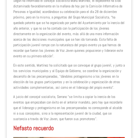
Según ha informado el concejal socialista Manu Martínez, el expediente ha sido
dictaminado favorablemente en la mañana de hoy por la Comisión Informativa de
Personas e Igualdad, acordándose su celebración para el día 28 de diciembre
próximo, pero en la misma, a preguntas del Grupo Municipal Socialista, “ha
quedado patente que se ha organizado por parte del Ayuntamiento por la inercia del
año anterior, y que no se ha contado con la participación de los jóvenes
directamente en la organización del evento, más allá de una mera información
acerca de las decisiones municipales que se han ido tomando. Esta falta de
participación juvenil rompe con la naturaleza del propio evento ya que hemos de
recordar que fueron los jóvenes de Voz Joven quienes propusieron y lideraron este
evento en su primera edición”.
En este sentido, Martínez ha solicitado que se convoque al grupo juvenil, y junto a
los servicios municipales y al Equipo de Gobierno, se coordine la organización y
desarrollo de las precampanadas, “dándoles protagonismo a los jóvenes en la
elección de los grupos participantes y en la celebración y organización de otras
actividades complementarias, así como en el liderazgo del propio evento”.
A juicio del concejal socialista, Serrano “se limita a copiar la inercia de los
eventos que empezaban con éxito en el anterior mandato, pero hay que recordarle
que el liderazgo y protagonismo en las precampanadas no corresponde al alcalde
ni a sus concejales, sino a la representación juvenil de la ciudad, que se
sustancia a través de Voz Joven, que fueron sus promotores”.
Nefasto recuerdo