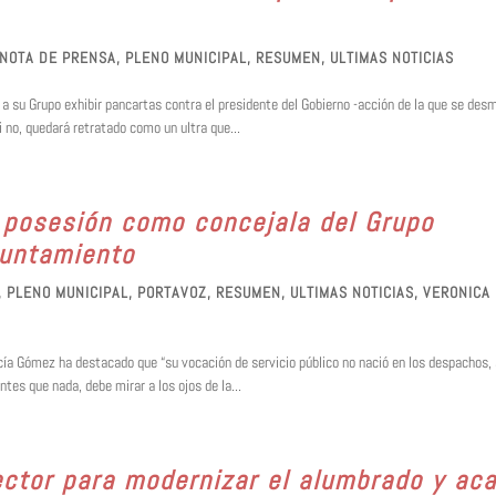
NOTA DE PRENSA
,
PLENO MUNICIPAL
,
RESUMEN
,
ULTIMAS NOTICIAS
 a su Grupo exhibir pancartas contra el presidente del Gobierno -acción de la que se des
i no, quedará retratado como un ultra que...
 posesión como concejala del Grupo
yuntamiento
,
PLENO MUNICIPAL
,
PORTAVOZ
,
RESUMEN
,
ULTIMAS NOTICIAS
,
VERONICA
ía Gómez ha destacado que “su vocación de servicio público no nació en los despachos, 
ntes que nada, debe mirar a los ojos de la...
ector para modernizar el alumbrado y ac