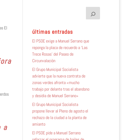
as El
últimas entradas
El PSOE exige a Manuel Serrano que
reponga la placa de recuerdo a ‘Las
Trece Rosas’ del Paseo de
jora
Circunvalación
El Grupo Municipal Socialista
advierte que la nueva contrata de
zonas verdes afronta «mucho
trabajo por delante tras el abandono
uerdos
y desidia de Manuel Serrano»
El Grupo Municipal Socialista
propone llevar al Pleno de agosto el
rechazo de la ciudad a la planta de
amianto
 a
El PSOE pide a Manuel Serrano
reforzar el programa de bailes de