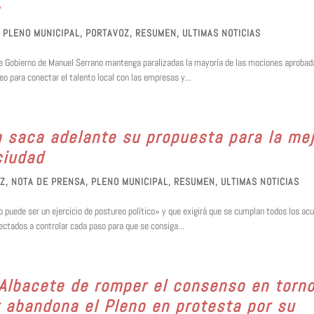
s
,
PLENO MUNICIPAL
,
PORTAVOZ
,
RESUMEN
,
ULTIMAS NOTICIAS
o de Gobierno de Manuel Serrano mantenga paralizadas la mayoría de las mociones aprobad
o para conectar el talento local con las empresas y...
a saca adelante su propuesta para la me
ciudad
EZ
,
NOTA DE PRENSA
,
PLENO MUNICIPAL
,
RESUMEN
,
ULTIMAS NOTICIAS
o puede ser un ejercicio de postureo político» y que exigirá que se cumplan todos los ac
ctados a controlar cada paso para que se consiga...
 Albacete de romper el consenso en torno
 y abandona el Pleno en protesta por su