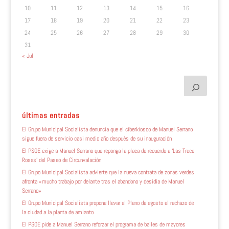
10
11
12
13
14
15
16
17
18
19
20
21
22
23
24
25
26
27
28
29
30
31
« Jul
últimas entradas
El Grupo Municipal Socialista denuncia que el ciberkiosco de Manuel Serrano
sigue fuera de servicio casi medio año después de su inauguración
El PSOE exige a Manuel Serrano que reponga la placa de recuerdo a ‘Las Trece
Rosas’ del Paseo de Circunvalación
El Grupo Municipal Socialista advierte que la nueva contrata de zonas verdes
afronta «mucho trabajo por delante tras el abandono y desidia de Manuel
Serrano»
El Grupo Municipal Socialista propone llevar al Pleno de agosto el rechazo de
la ciudad a la planta de amianto
El PSOE pide a Manuel Serrano reforzar el programa de bailes de mayores