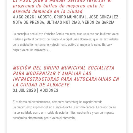
El PSOE pide a Manuel Serrano reforzar el
programa de bailes de mayores ante la
elevada demanda en la ciudad
4 AGO 2026
|
AGOSTO
,
GRUPO MUNICIPAL
,
JOSE GONZALEZ
,
NOTA DE PRENSA
,
ULTIMAS NOTICIAS
,
VERONICA GARCIA
La concejala socialista Verónica García recuerda, tras reunirse con la directiva de
Fadema junto al portavoz del Grupo Municipal José González, que las actividades
de la entidad fomentan un envejecimiento activo al mejorar la salud física y
cognitiva de los mayores y...
MOCIÓN DEL GRUPO MUNICIPAL SOCIALISTA
PARA MODERNIZAR Y AMPLIAR LAS
INFRAESTRUCTURAS PARA AUTOCARAVANAS EN
LA CIUDAD DE ALBACETE
31 JUL 2026
|
MOCIONES
El turismo de autocaravanas, camper y caravaning ha experimentado
un crecimiento exponencial en Europa durante la última década. Esta opción se
ha consolidado como un modelo de ocio familiar, sostenible y con un impacto
económico directo muy positivo en el comercio...