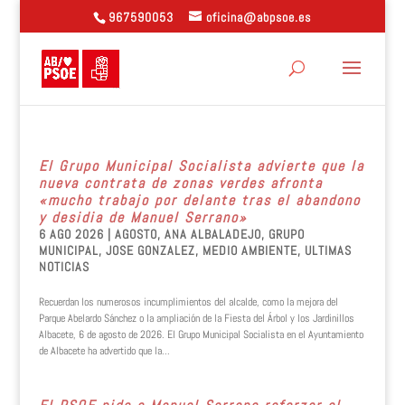
967590053
oficina@abpsoe.es
El Grupo Municipal Socialista advierte que la
nueva contrata de zonas verdes afronta
«mucho trabajo por delante tras el abandono
y desidia de Manuel Serrano»
6 AGO 2026
|
AGOSTO
,
ANA ALBALADEJO
,
GRUPO
MUNICIPAL
,
JOSE GONZALEZ
,
MEDIO AMBIENTE
,
ULTIMAS
NOTICIAS
Recuerdan los numerosos incumplimientos del alcalde, como la mejora del
Parque Abelardo Sánchez o la ampliación de la Fiesta del Árbol y los Jardinillos
Albacete, 6 de agosto de 2026. El Grupo Municipal Socialista en el Ayuntamiento
de Albacete ha advertido que la...