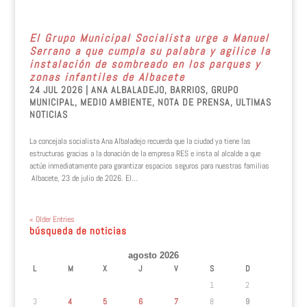
El Grupo Municipal Socialista urge a Manuel
Serrano a que cumpla su palabra y agilice la
instalación de sombreado en los parques y
zonas infantiles de Albacete
24 JUL 2026
|
ANA ALBALADEJO
,
BARRIOS
,
GRUPO
MUNICIPAL
,
MEDIO AMBIENTE
,
NOTA DE PRENSA
,
ULTIMAS
NOTICIAS
La concejala socialista Ana Albaladejo recuerda que la ciudad ya tiene las
estructuras gracias a la donación de la empresa RES e insta al alcalde a que
actúe inmediatamente para garantizar espacios seguros para nuestras familias
Albacete, 23 de julio de 2026. El...
« Older Entries
búsqueda de noticias
agosto 2026
L
M
X
J
V
S
D
1
2
3
4
5
6
7
8
9