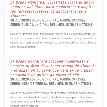
El Grupo Municipal Socialista logra el apoyo
unánime del Pleno para modernizar y ampliar
las infraestructuras de autocaravanas en
Albacete
30 JUL 2026
|
GRUPO MUNICIPAL
,
MARISA SANCHEZ
CERRO
,
PLENO MUNICIPAL
,
RESUMEN
,
ULTIMAS NOTICIAS
La moción, defendida en el Pleno ordinario del mes de julio, permitirá adaptar una
instalación que acumula una década de servicio en nuestra ciudad y contempla la
creación de un segundo recinto municipal La concejala socialista Marisa Sánchez
Cerro, que ha agradecido...
El Grupo Socialista propone modernizar y
ampliar el área de autocaravanas de Albacete
y afianzar un turismo que deja en la ciudad
en torno a un millón de euros al año
28 JUL 2026
|
GRUPO MUNICIPAL
,
MARISA SANCHEZ
CERRO
,
NOTA DE PRENSA
,
RESUMEN
,
ULTIMAS NOTICIAS
La moción socialista, tras reuniones con el colectivo, propone la reforma integral
del espacio de la Avenida de España y el estudio de una segunda ubicación en
zonas como Imaginalia, Pozo Majano o el Paseo de La Cuba La concejala Marisa
Sánchez Cerro ha detallado...