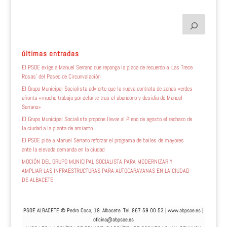
últimas entradas
El PSOE exige a Manuel Serrano que reponga la placa de recuerdo a ‘Las Trece
Rosas’ del Paseo de Circunvalación
El Grupo Municipal Socialista advierte que la nueva contrata de zonas verdes
afronta «mucho trabajo por delante tras el abandono y desidia de Manuel
Serrano»
El Grupo Municipal Socialista propone llevar al Pleno de agosto el rechazo de
la ciudad a la planta de amianto
El PSOE pide a Manuel Serrano reforzar el programa de bailes de mayores
ante la elevada demanda en la ciudad
MOCIÓN DEL GRUPO MUNICIPAL SOCIALISTA PARA MODERNIZAR Y
AMPLIAR LAS INFRAESTRUCTURAS PARA AUTOCARAVANAS EN LA CIUDAD
DE ALBACETE
PSOE ALBACETE © Pedro Coca, 19. Albacete. Tel. 967 59 00 53 |
www.abpsoe.es
|
oficina@abpsoe.es