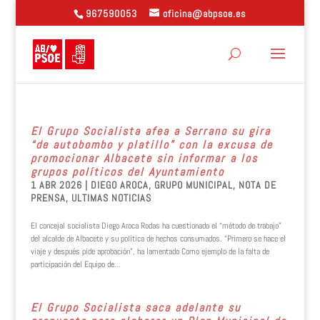
967590053
oficina@abpsoe.es
El Grupo Socialista afea a Serrano su gira
“de autobombo y platillo” con la excusa de
promocionar Albacete sin informar a los
grupos políticos del Ayuntamiento
1 ABR 2026
|
DIEGO AROCA
,
GRUPO MUNICIPAL
,
NOTA DE
PRENSA
,
ULTIMAS NOTICIAS
El concejal socialista Diego Aroca Rodas ha cuestionado el “método de trabajo”
del alcalde de Albacete y su política de hechos consumados. “Primero se hace el
viaje y después pide aprobación”, ha lamentado Como ejemplo de la falta de
participación del Equipo de...
El Grupo Socialista saca adelante su