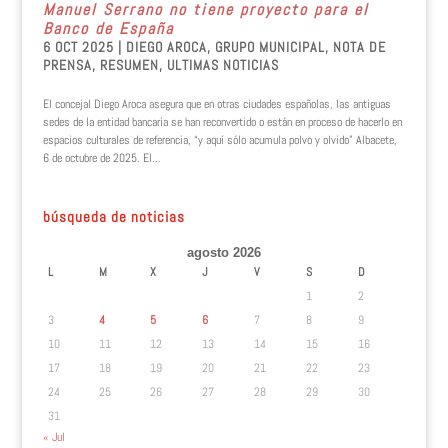
Manuel Serrano no tiene proyecto para el
Banco de España
6 OCT 2025
|
DIEGO AROCA
,
GRUPO MUNICIPAL
,
NOTA DE
PRENSA
,
RESUMEN
,
ULTIMAS NOTICIAS
El concejal Diego Aroca asegura que en otras ciudades españolas, las antiguas
sedes de la entidad bancaria se han reconvertido o están en proceso de hacerlo en
espacios culturales de referencia, “y aquí sólo acumula polvo y olvido” Albacete,
6 de octubre de 2025. El...
búsqueda de noticias
agosto 2026
L
M
X
J
V
S
D
1
2
3
4
5
6
7
8
9
10
11
12
13
14
15
16
17
18
19
20
21
22
23
24
25
26
27
28
29
30
31
« Jul