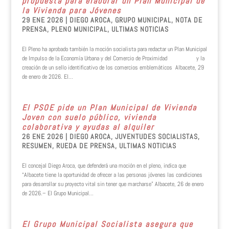
propuesta para elaborar un Plan Municipal de
la Vivienda para Jóvenes
29 ENE 2026
|
DIEGO AROCA
,
GRUPO MUNICIPAL
,
NOTA DE
PRENSA
,
PLENO MUNICIPAL
,
ULTIMAS NOTICIAS
El Pleno ha aprobado también la moción socialista para redactar un Plan Municipal
de Impulso de la Economía Urbana y del Comercio de Proximidad y la
creación de un sello identificativo de los comercios emblemáticos Albacete, 29
de enero de 2026. El...
El PSOE pide un Plan Municipal de Vivienda
Joven con suelo público, vivienda
colaborativa y ayudas al alquiler
26 ENE 2026
|
DIEGO AROCA
,
JUVENTUDES SOCIALISTAS
,
RESUMEN
,
RUEDA DE PRENSA
,
ULTIMAS NOTICIAS
El concejal Diego Aroca, que defenderá una moción en el pleno, indica que
“Albacete tiene la oportunidad de ofrecer a las personas jóvenes las condiciones
para desarrollar su proyecto vital sin tener que marcharse” Albacete, 26 de enero
de 2026.– El Grupo Municipal...
El Grupo Municipal Socialista asegura que