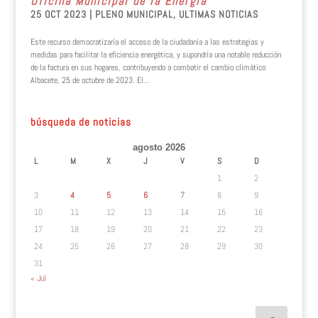
Oficina Municipal de la Energía
25 OCT 2023
|
PLENO MUNICIPAL
,
ULTIMAS NOTICIAS
Este recurso democratizaría el acceso de la ciudadanía a las estrategias y
medidas para facilitar la eficiencia energética, y supondría una notable reducción
de la factura en sus hogares, contribuyendo a combatir el cambio climático
Albacete, 25 de octubre de 2023. El...
búsqueda de noticias
agosto 2026
L
M
X
J
V
S
D
1
2
3
4
5
6
7
8
9
10
11
12
13
14
15
16
17
18
19
20
21
22
23
24
25
26
27
28
29
30
31
« Jul