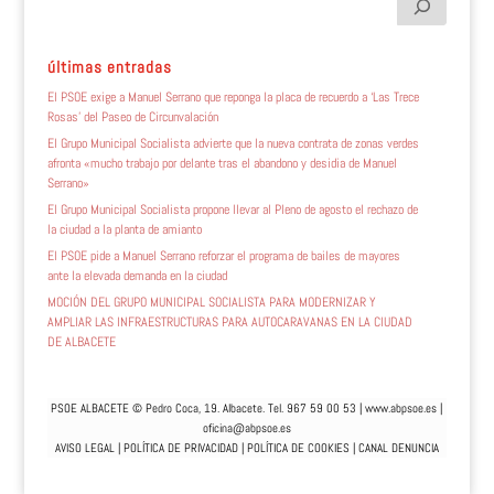
últimas entradas
El PSOE exige a Manuel Serrano que reponga la placa de recuerdo a ‘Las Trece
Rosas’ del Paseo de Circunvalación
El Grupo Municipal Socialista advierte que la nueva contrata de zonas verdes
afronta «mucho trabajo por delante tras el abandono y desidia de Manuel
Serrano»
El Grupo Municipal Socialista propone llevar al Pleno de agosto el rechazo de
la ciudad a la planta de amianto
El PSOE pide a Manuel Serrano reforzar el programa de bailes de mayores
ante la elevada demanda en la ciudad
MOCIÓN DEL GRUPO MUNICIPAL SOCIALISTA PARA MODERNIZAR Y
AMPLIAR LAS INFRAESTRUCTURAS PARA AUTOCARAVANAS EN LA CIUDAD
DE ALBACETE
PSOE ALBACETE © Pedro Coca, 19. Albacete. Tel. 967 59 00 53 |
www.abpsoe.es
|
oficina@abpsoe.es
AVISO LEGAL
|
POLÍTICA DE PRIVACIDAD
|
POLÍTICA DE COOKIES
|
CANAL DENUNCIA