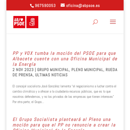
967590053
oficina@abpsoe.es
PP y VOX tumba la moción del PSOE para que
Albacete cuente con una Oficina Municipal de
la Energía
2 NOV 2023
|
GRUPO MUNICIPAL
,
PLENO MUNICIPAL
,
RUEDA
DE PRENSA
,
ULTIMAS NOTICIAS
El concejal socialista José González lamenta “el negacionismo a luchar contra el
cambio climático y a ofrecer a la ciudadanía recursos públicos, que es lo que
nosotros defendemos, y no los privados de las empresas que tienen intereses”
Por otra parte, el Grupo...
El Grupo Socialista planteará al Pleno una
moción para que el PP no renuncie a crear la