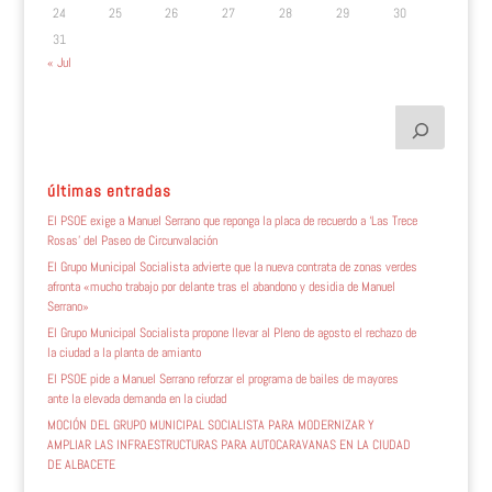
24
25
26
27
28
29
30
31
« Jul
últimas entradas
El PSOE exige a Manuel Serrano que reponga la placa de recuerdo a ‘Las Trece
Rosas’ del Paseo de Circunvalación
El Grupo Municipal Socialista advierte que la nueva contrata de zonas verdes
afronta «mucho trabajo por delante tras el abandono y desidia de Manuel
Serrano»
El Grupo Municipal Socialista propone llevar al Pleno de agosto el rechazo de
la ciudad a la planta de amianto
El PSOE pide a Manuel Serrano reforzar el programa de bailes de mayores
ante la elevada demanda en la ciudad
MOCIÓN DEL GRUPO MUNICIPAL SOCIALISTA PARA MODERNIZAR Y
AMPLIAR LAS INFRAESTRUCTURAS PARA AUTOCARAVANAS EN LA CIUDAD
DE ALBACETE