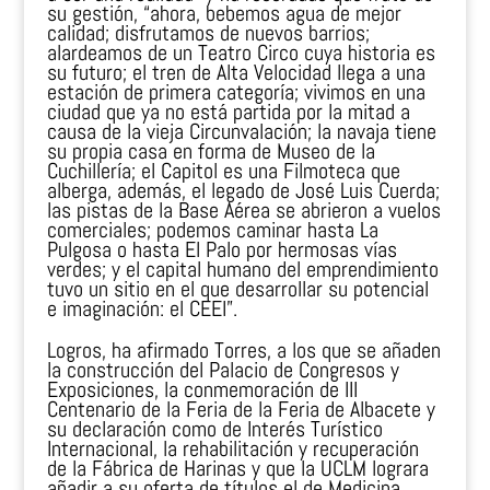
su gestión, “ahora, bebemos agua de mejor
calidad; disfrutamos de nuevos barrios;
alardeamos de un Teatro Circo cuya historia es
su futuro; el tren de Alta Velocidad llega a una
estación de primera categoría; vivimos en una
ciudad que ya no está partida por la mitad a
causa de la vieja Circunvalación; la navaja tiene
su propia casa en forma de Museo de la
Cuchillería; el Capitol es una Filmoteca que
alberga, además, el legado de José Luis Cuerda;
las pistas de la Base Aérea se abrieron a vuelos
comerciales; podemos caminar hasta La
Pulgosa o hasta El Palo por hermosas vías
verdes; y el capital humano del emprendimiento
tuvo un sitio en el que desarrollar su potencial
e imaginación: el CEEI”.
Logros, ha afirmado Torres, a los que se añaden
la construcción del Palacio de Congresos y
Exposiciones, la conmemoración de III
Centenario de la Feria de la Feria de Albacete y
su declaración como de Interés Turístico
Internacional, la rehabilitación y recuperación
de la Fábrica de Harinas y que la UCLM lograra
añadir a su oferta de títulos el de Medicina.