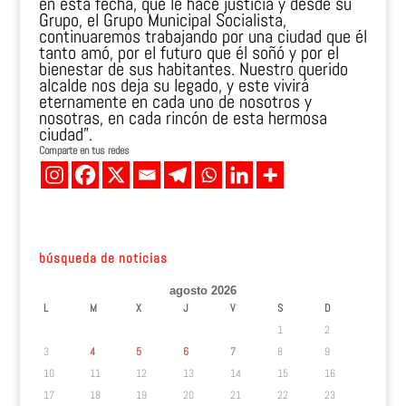
en esta fecha, que le hace justicia y desde su
Grupo, el Grupo Municipal Socialista,
continuaremos trabajando por una ciudad que él
tanto amó, por el futuro que él soñó y por el
bienestar de sus habitantes. Nuestro querido
alcalde nos deja su legado, y este vivirá
eternamente en cada uno de nosotros y
nosotras, en cada rincón de esta hermosa
ciudad”.
Comparte en tus redes
búsqueda de noticias
agosto 2026
L
M
X
J
V
S
D
1
2
3
4
5
6
7
8
9
10
11
12
13
14
15
16
17
18
19
20
21
22
23