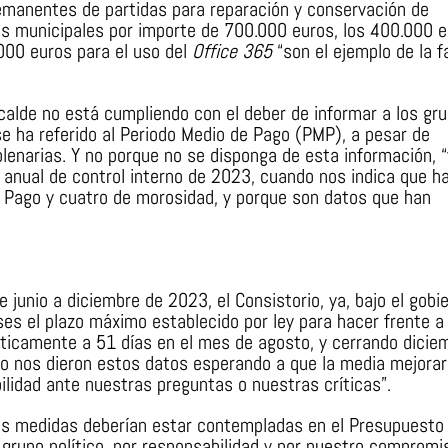
remanentes de partidas para reparación y conservación de
ios municipales por importe de 700.000 euros, los 400.000 
3.000 euros para el uso del
Office 365
“son el ejemplo de la f
lcalde no está cumpliendo con el deber de informar a los gr
 se ha referido al Periodo Medio de Pago (PMP), a pesar de
lenarias. Y no porque no se disponga de esta información, 
n anual de control interno de 2023, cuando nos indica que h
e Pago y cuatro de morosidad, y porque son datos que han
junio a diciembre de 2023, el Consistorio, ya, bajo el gobi
es el plazo máximo establecido por ley para hacer frente a 
cticamente a 51 días en el mes de agosto, y cerrando dicie
o nos dieron estos datos esperando a que la media mejorar
ilidad ante nuestras preguntas o nuestras críticas”.
tas medidas deberían estar contempladas en el Presupuesto
 grupo político, por responsabilidad y por nuestro compromi