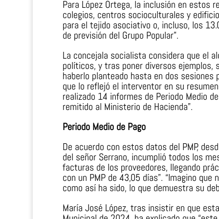
Para López Ortega, la inclusión en estos 
colegios, centros socioculturales y edific
para el tejido asociativo o, incluso, los 1
de previsión del Grupo Popular”.
La concejala socialista considera que el a
políticos, y tras poner diversos ejemplos,
haberlo planteado hasta en dos sesiones p
que lo reflejó el interventor en su resume
realizado 14 informes de Periodo Medio d
remitido al Ministerio de Hacienda”.
Periodo Medio de Pago
De acuerdo con estos datos del PMP, desde 
del señor Serrano, incumplió todos los mes
facturas de los proveedores, llegando prá
con un PMP de 43,05 días”. “Imagino que n
como así ha sido, lo que demuestra su deb
María José López, tras insistir en que es
Municipal de 2024, ha explicado que “este