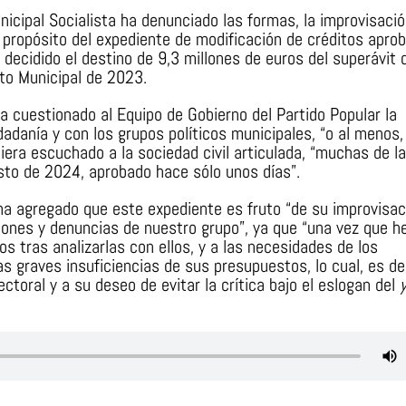
icipal Socialista ha denunciado las formas, la improvisació
 propósito del expediente de modificación de créditos apro
 decidido el destino de 9,3 millones de euros del superávit 
sto Municipal de 2023.
a cuestionado al Equipo de Gobierno del Partido Popular la
adanía y con los grupos políticos municipales, “o al menos,
biera escuchado a la sociedad civil articulada, “muchas de l
esto de 2024, aprobado hace sólo unos días”.
 ha agregado que este expediente es fruto “de su improvisac
aciones y denuncias de nuestro grupo”, ya que “una vez que 
s tras analizarlas con ellos, y a las necesidades de los
las graves insuficiencias de sus presupuestos, lo cual, es d
ctoral y a su deseo de evitar la crítica bajo el eslogan del