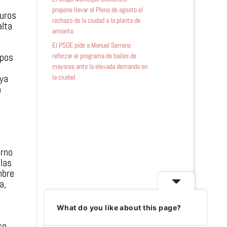
propone llevar al Pleno de agosto el
euros
rechazo de la ciudad a la planta de
alta
amianto
El PSOE pide a Manuel Serrano
upos
reforzar el programa de bailes de
mayores ante la elevada demanda en
“ya
la ciudad
a
erno
las
mbre
a,
What do you like about this page?
so