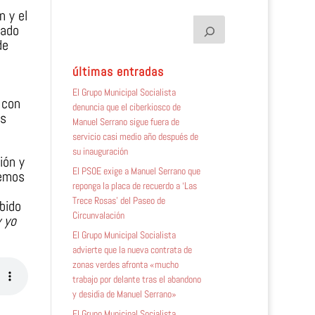
n y el
bado
de
últimas entradas
El Grupo Municipal Socialista
 con
denuncia que el ciberkiosco de
as
Manuel Serrano sigue fuera de
servicio casi medio año después de
su inauguración
ión y
El PSOE exige a Manuel Serrano que
hemos
reponga la placa de recuerdo a ‘Las
Trece Rosas’ del Paseo de
ebido
Circunvalación
y yo
El Grupo Municipal Socialista
advierte que la nueva contrata de
zonas verdes afronta «mucho
trabajo por delante tras el abandono
y desidia de Manuel Serrano»
El Grupo Municipal Socialista