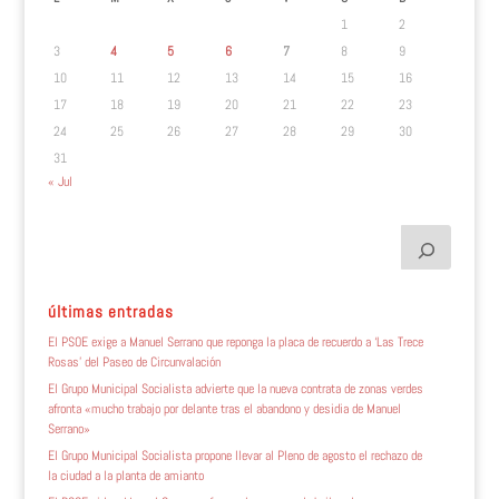
1
2
3
4
5
6
7
8
9
10
11
12
13
14
15
16
17
18
19
20
21
22
23
24
25
26
27
28
29
30
31
« Jul
últimas entradas
El PSOE exige a Manuel Serrano que reponga la placa de recuerdo a ‘Las Trece
Rosas’ del Paseo de Circunvalación
El Grupo Municipal Socialista advierte que la nueva contrata de zonas verdes
afronta «mucho trabajo por delante tras el abandono y desidia de Manuel
Serrano»
El Grupo Municipal Socialista propone llevar al Pleno de agosto el rechazo de
la ciudad a la planta de amianto