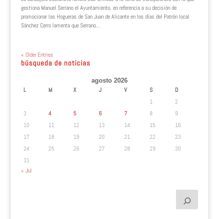
gestiona Manuel Serrano el Ayuntamiento, en referencia a su decisión de
promocionar las Hogueras de San Juan de Alicante en los días del Patrón local
Sánchez Cerro lamenta que Serrano...
« Older Entries
búsqueda de noticias
agosto 2026
L
M
X
J
V
S
D
1
2
3
4
5
6
7
8
9
10
11
12
13
14
15
16
17
18
19
20
21
22
23
24
25
26
27
28
29
30
31
« Jul