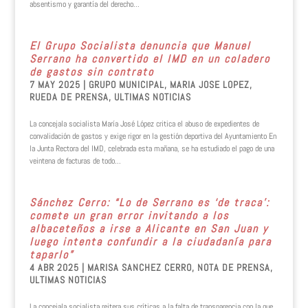
absentismo y garantía del derecho...
El Grupo Socialista denuncia que Manuel
Serrano ha convertido el IMD en un coladero
de gastos sin contrato
7 MAY 2025
|
GRUPO MUNICIPAL
,
MARIA JOSE LOPEZ
,
RUEDA DE PRENSA
,
ULTIMAS NOTICIAS
La concejala socialista María José López critica el abuso de expedientes de
convalidación de gastos y exige rigor en la gestión deportiva del Ayuntamiento En
la Junta Rectora del IMD, celebrada esta mañana, se ha estudiado el pago de una
veintena de facturas de todo...
Sánchez Cerro: “Lo de Serrano es ‘de traca’:
comete un gran error invitando a los
albaceteños a irse a Alicante en San Juan y
luego intenta confundir a la ciudadanía para
taparlo”
4 ABR 2025
|
MARISA SANCHEZ CERRO
,
NOTA DE PRENSA
,
ULTIMAS NOTICIAS
La concejala socialista reitera sus críticas a la falta de transparencia con la que