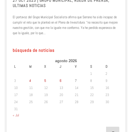
27 OCT 2023
|
GRUPO MUNICIPAL
,
RUEDA DE PRENSA
,
ULTIMAS NOTICIAS
El portavoz del Grupo Municipal Socialista afirma que Serrano ha sido incapaz de
cumplir el reto que le planteó en el Pleno de Investidura: “no necesito que mejore
nuestra gestión, con que me la iguale me conformo. Ya he perdido esperanza de
que la iguale, por lo que...
búsqueda de noticias
agosto 2026
L
M
X
J
V
S
D
1
2
3
4
5
6
7
8
9
10
11
12
13
14
15
16
17
18
19
20
21
22
23
24
25
26
27
28
29
30
31
« Jul