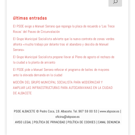
últimas entradas
El PSOE exige a Manuel Serrano que reponga la placa de recuerdo a ‘Las Trece
Rosas’ del Paseo de Circunvalación
El Grupo Municipal Socialista advierte que la nueva contrata de zonas verdes
afronta «mucho trabajo por delante tras el abandono y desidia de Manuel
Serrano»
El Grupo Municipal Socialista propone llevar al Pleno de agosto el rechazo de
la ciudad a la planta de amianto
El PSOE pide a Manuel Serrano reforzar el programa de bailes de mayores
ante la elevada demanda en la ciudad
MOCIÓN DEL GRUPO MUNICIPAL SOCIALISTA PARA MODERNIZAR Y
AMPLIAR LAS INFRAESTRUCTURAS PARA AUTOCARAVANAS EN LA CIUDAD
DE ALBACETE
PSOE ALBACETE © Pedro Coca, 19. Albacete. Tel. 967 59 00 53 |
www.abpsoe.es
|
oficina@abpsoe.es
AVISO LEGAL
|
POLÍTICA DE PRIVACIDAD
|
POLÍTICA DE COOKIES
|
CANAL DENUNCIA