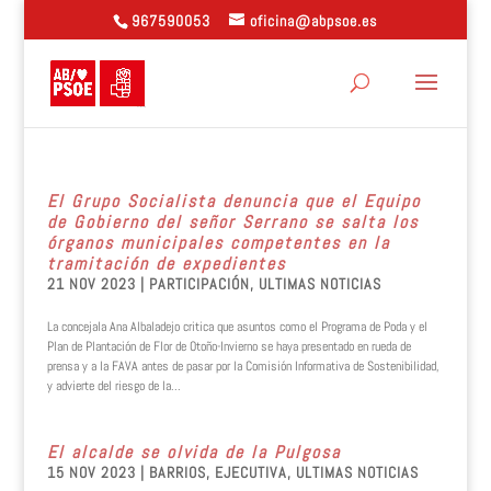
967590053
oficina@abpsoe.es
El Grupo Socialista denuncia que el Equipo
de Gobierno del señor Serrano se salta los
órganos municipales competentes en la
tramitación de expedientes
21 NOV 2023
|
PARTICIPACIÓN
,
ULTIMAS NOTICIAS
La concejala Ana Albaladejo critica que asuntos como el Programa de Poda y el
Plan de Plantación de Flor de Otoño-Invierno se haya presentado en rueda de
prensa y a la FAVA antes de pasar por la Comisión Informativa de Sostenibilidad,
y advierte del riesgo de la...
El alcalde se olvida de la Pulgosa
15 NOV 2023
|
BARRIOS
,
EJECUTIVA
,
ULTIMAS NOTICIAS