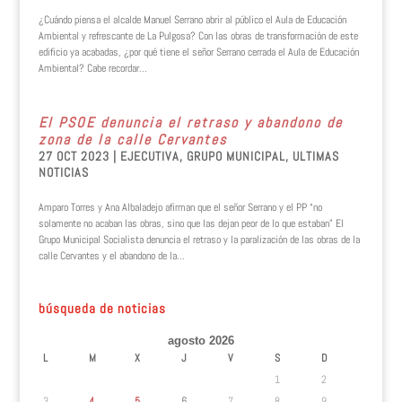
¿Cuándo piensa el alcalde Manuel Serrano abrir al público el Aula de Educación
Ambiental y refrescante de La Pulgosa? Con las obras de transformación de este
edificio ya acabadas, ¿por qué tiene el señor Serrano cerrada el Aula de Educación
Ambiental? Cabe recordar...
El PSOE denuncia el retraso y abandono de
zona de la calle Cervantes
27 OCT 2023
|
EJECUTIVA
,
GRUPO MUNICIPAL
,
ULTIMAS
NOTICIAS
Amparo Torres y Ana Albaladejo afirman que el señor Serrano y el PP “no
solamente no acaban las obras, sino que las dejan peor de lo que estaban” El
Grupo Municipal Socialista denuncia el retraso y la paralización de las obras de la
calle Cervantes y el abandono de la...
búsqueda de noticias
agosto 2026
L
M
X
J
V
S
D
1
2
3
4
5
6
7
8
9