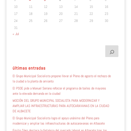
10
11
12
13
14
15
16
17
18
19
20
21
22
23
24
25
26
27
28
29
30
31
« Jul
últimas entradas
El Grupo Municipal Socialista propone llevar al Pleno de agosto el rechazo de
la ciudad a la planta de amianto
El PSOE pide a Manuel Serrano reforzar el programa de bailes de mayores
ante la elevada demanda en la ciudad
MOCIÓN DEL GRUPO MUNICIPAL SOCIALISTA PARA MODERNIZAR Y
AMPLIAR LAS INFRAESTRUCTURAS PARA AUTOCARAVANAS EN LA CIUDAD
DE ALBACETE
El Grupo Municipal Socialista logra el apoyo unánime del Pleno para
modernizar y ampliar las infraestructuras de autocaravanas en Albacete
Emilio Sáez destaca la fortaleza del mercado laboral en Albacete tras los