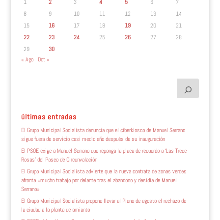
1
2
3
4
5
6
7
8
9
10
11
12
13
14
15
16
17
18
19
20
21
22
23
24
25
26
27
28
29
30
« Ago
Oct »
últimas entradas
El Grupo Municipal Socialista denuncia que el ciberkiosco de Manuel Serrano
sigue fuera de servicio casi medio año después de su inauguración
El PSOE exige a Manuel Serrano que reponga la placa de recuerdo a ‘Las Trece
Rosas’ del Paseo de Circunvalación
El Grupo Municipal Socialista advierte que la nueva contrata de zonas verdes
afronta «mucho trabajo por delante tras el abandono y desidia de Manuel
Serrano»
El Grupo Municipal Socialista propone llevar al Pleno de agosto el rechazo de
la ciudad a la planta de amianto