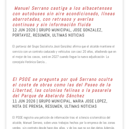
Manuel Serrano castiga a los albacetenses
con autobuses sin aire acondicionado, líneas
abarrotadas, con retrasos y averías
continuas y sin información fluida
12 JUN 2026
|
GRUPO MUNICIPAL
,
JOSE GONZALEZ
,
PORTAVOZ
,
RESUMEN
,
ULTIMAS NOTICIAS
El portavoz del Grupo Socialista José González afirma que el alcalde mantiene el
servicio con un contrato caducado y vehículos con casi 20 años, añadiendo que en
el mejor de los casos, será en 2027 cuando llegue la nueva adjudicación La
concejala Verónica García...
El PSOE se pregunta por qué Serrano oculta
el coste de obras como las del Paseo de la
Libertad, las colonias felinas o la pasarela
del Parque de Abelardo Sánchez
11 JUN 2026
|
GRUPO MUNICIPAL
,
MARIA JOSE LOPEZ
,
NOTA DE PRENSA
,
RESUMEN
,
ULTIMAS NOTICIAS
El PSOE registra una petición de información tras el silencio sistemático del
alcalde, Manuel Serrano, sobre unos trabajos hechos por la empresa de las zonas
verdes, sin contrato desde hace dos años, y de los que no se dan datos Además,