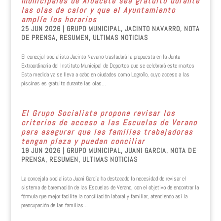
municipales de Albacete sea gratuito durante
las olas de calor y que el Ayuntamiento
amplíe los horarios
25 JUN 2026
|
GRUPO MUNICIPAL
,
JACINTO NAVARRO
,
NOTA
DE PRENSA
,
RESUMEN
,
ULTIMAS NOTICIAS
El concejal socialista Jacinto Navarro trasladará la propuesta en la Junta
Extraordinaria del Instituto Municipal de Deportes que se celebrará este martes
Esta medida ya se lleva a cabo en ciudades como Logroño, cuyo acceso a las
piscinas es gratuito durante las olas...
El Grupo Socialista propone revisar los
criterios de acceso a las Escuelas de Verano
para asegurar que las familias trabajadoras
tengan plaza y puedan conciliar
19 JUN 2026
|
GRUPO MUNICIPAL
,
JUANI GARCIA
,
NOTA DE
PRENSA
,
RESUMEN
,
ULTIMAS NOTICIAS
La concejala socialista Juani García ha destacado la necesidad de revisar el
sistema de baremación de las Escuelas de Verano, con el objetivo de encontrar la
fórmula que mejor facilite la conciliación laboral y familiar, atendiendo así la
preocupación de las familias...