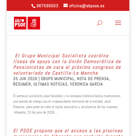
967590053
oficina@abpsoe.es
El Grupo Municipal Socialista coordina
líneas de apoyo con la Unión Democrática de
Pensionistas de cara al próximo congreso de
voluntariado de Castilla-La Mancha
25 JUN 2026
|
GRUPO MUNICIPAL
,
NOTA DE PRENSA
,
RESUMEN
,
ULTIMAS NOTICIAS
,
VERONICA GARCIA
El portavoz socialista José González y la concejala Verónica García mantuvieron
una reunión de trabajo con el vicepresidente territorial de la entidad, José
Palacios, para poner en valor el tejido asociativo y asistencial de los mayores
Albacete, 23 de junio de 2026....
El PSOE propone que el acceso a las piscinas