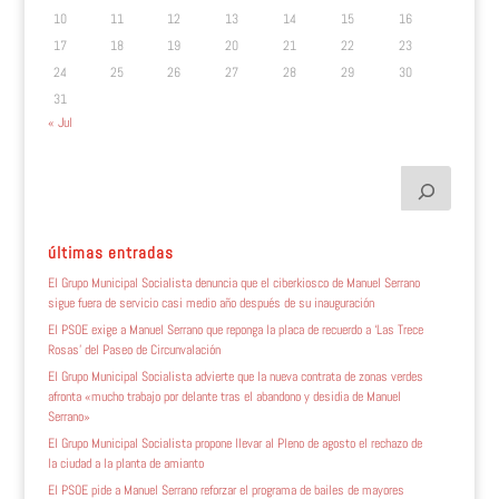
10
11
12
13
14
15
16
17
18
19
20
21
22
23
24
25
26
27
28
29
30
31
« Jul
últimas entradas
El Grupo Municipal Socialista denuncia que el ciberkiosco de Manuel Serrano
sigue fuera de servicio casi medio año después de su inauguración
El PSOE exige a Manuel Serrano que reponga la placa de recuerdo a ‘Las Trece
Rosas’ del Paseo de Circunvalación
El Grupo Municipal Socialista advierte que la nueva contrata de zonas verdes
afronta «mucho trabajo por delante tras el abandono y desidia de Manuel
Serrano»
El Grupo Municipal Socialista propone llevar al Pleno de agosto el rechazo de
la ciudad a la planta de amianto
El PSOE pide a Manuel Serrano reforzar el programa de bailes de mayores