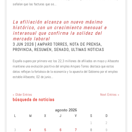
señalan que las facturas que se...
La afiliación alcanza un nuevo máximo
histórico, con un crecimiento mensual e
interanual que confirma la solidez del
mercado laboral
3 JUN 2026
|
AMPARO TORRES
,
NOTA DE PRENSA
,
PROVINCIA
,
RESUMEN
,
SENADO
,
ULTIMAS NOTICIAS
España supera por primera vez los 22,3 millones de afiliados en mayo y Albacete
mantiene una evolución positiva del empleo Amparo Torres destaca que estos
datos reflejan la fortaleza de la economía y la apuesta del Gobierno por el empleo
estable Albacete, 02 de junio...
« Older Entries
Next Entries »
búsqueda de noticias
agosto 2026
L
M
X
J
V
S
D
1
2
3
4
5
6
7
8
9