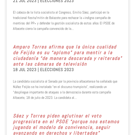
21 JUL 2023
|
ELECCIONES 2023
El cabeza de la lista socialista al Congreso, Emilio Sáez, participó en la
tradicional fiesta/mitin de Balazote para rechazar la «indigna campaña de
mentiras del PP» y defender la gestión socialista de estos años El PSOE de
Albacete cierra la campaña convencido de la...
Amparo Torres afirma que la única cualidad
de Feijóo es su “aplomo” para mentir a la
ciudadanía “de manera descarada y reiterada”
ante las cámaras de televisión
18 JUL 2023
|
ELECCIONES 2023
La candidata socialista al Senado por la provincia albacetense ha señalado que
Núñez Feijóo se ha instalado “en el discurso trumpista”, realizando un
“despliegue importante de ataques a la democracia durante esta campaña
Albacete, 18 de julio de 2023. La candidata al...
Sáez y Torres piden aglutinar el voto
progresista en el PSOE “porque nos estamos
jugando el modelo de convivencia, seguir
avanzando en derechos y libertades”