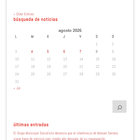
« Older Entries
búsqueda de noticias
agosto 2026
L
M
X
J
V
S
D
1
2
3
4
5
6
7
8
9
10
11
12
13
14
15
16
17
18
19
20
21
22
23
24
25
26
27
28
29
30
31
« Jul
últimas entradas
El Grupo Municipal Socialista denuncia que el ciberkiosco de Manuel Serrano
sigue fuera de servicio casi medio año después de su inauguración