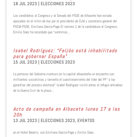
18 JUL 2023
|
ELECCIONES 2023
Los candidatos al Congreso y al Senado del PSOE de Albacete han estado
apoyados en el mitin de hoy por el presidente de CLM y secretario general del
PSCM-PSOE, Emiliano García-Page El número 1 de la candidatura al Congreso,
Emilio Sáez ha recordado que “sentimos...
Isabel Rodríguez: “Feijóo está inhabilitado
para gobernar España”
15 JUL 2023
|
ELECCIONES 2023
La portavoz del Gobierno mantuvo en la capital albaceteña un encuentro con
militantes socialistas y lamentó el cuestionamiento del líder del PP “a las
garantías del proceso electoral” Isabel Rodríguez visitó antes el refugio antiaéreo
de la Guerra Civil de la plaza...
Acto de campaña en Albacete lunes 17 a las
20h
13 JUL 2023
|
ELECCIONES 2023
,
EVENTOS
en el Hotel Beatriz, con Emiliano García-Page y Emilio Sáez.