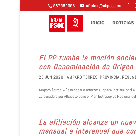
967590053
oficina@abpsoe.es
INICIO
NOTICIAS
El PP tumba la moción social
con Denominación de Origen 
28 JUN 2026
|
AMPARO TORRES
,
PROVINCIA
,
RESUM
Amparo Torres: «Es necesario reforzar el apoyo institucional a
La senadora por Albacete pone el Plan Estratégico Nacional de
La afiliación alcanza un nue
mensual e interanual que con