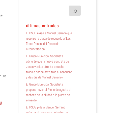
ue
últimas entradas
El PSOE exige a Manuel Serrano que
reponga la placa de recuerdo a ‘Las
o
Trece Rosas’ del Paseo de
Circunvalación
El Grupo Municipal Socialista
advierte que la nueva contrata de
zonas verdes afronta «mucho
trabajo por delante tras el abandono
il de
y desidia de Manuel Serrano»
El Grupo Municipal Socialista
propone llevar al Pleno de agosto el
rechazo de la ciudad a la planta de
amianto
s
El PSOE pide a Manuel Serrano
reforzar el programa de bailes de