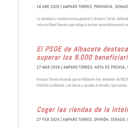
16 ABR 2026
|
AMPARO TORRES
,
PROVINCIA
,
SENAD
La senadora y vicesecretaria general II, Amparo Torres, defiend
valora el Real Decreto que obliga a revisar automáticamente pr
El PSOE de Albacete destaca
superar los 8.000 beneficiari
17 MAR 2026
|
AMPARO TORRES
,
NOTA DE PRENSA
,
​Amparo Torres recuerda que en Albacete hay alrededor de 80.0
Castilla-La Mancha. ​Las becas y ayudas al estudio, que suman 2
Coger las riendas de la Inteli
27 FEB 2026
|
AMPARO TORRES
,
OPINIÓN
,
SENADO
,