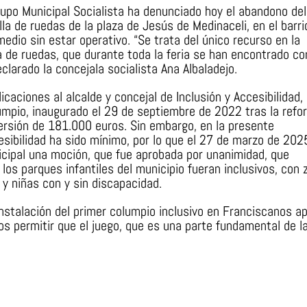
rupo Municipal Socialista ha denunciado hoy el abandono del
lla de ruedas de la plaza de Jesús de Medinaceli, en el barri
dio sin estar operativo. “Se trata del único recurso en la
a de ruedas, que durante toda la feria se han encontrado co
clarado la concejala socialista Ana Albaladejo.
icaciones al alcalde y concejal de Inclusión y Accesibilidad,
lumpio, inaugurado el 29 de septiembre de 2022 tras la refo
versión de 181.000 euros. Sin embargo, en la presente
esibilidad ha sido mínimo, por lo que el 27 de marzo de 2025
icipal una moción, que fue aprobada por unanimidad, que
os parques infantiles del municipio fueran inclusivos, con 
y niñas con y sin discapacidad.
instalación del primer columpio inclusivo en Franciscanos a
 permitir que el juego, que es una parte fundamental de l