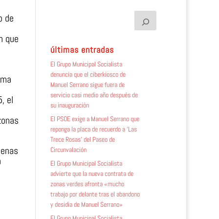
o de
n que
últimas entradas
El Grupo Municipal Socialista
denuncia que el ciberkiosco de
rma
Manuel Serrano sigue fuera de
servicio casi medio año después de
, el
su inauguración
zonas
El PSOE exige a Manuel Serrano que
reponga la placa de recuerdo a ‘Las
Trece Rosas’ del Paseo de
penas
Circunvalación
a
El Grupo Municipal Socialista
advierte que la nueva contrata de
zonas verdes afronta «mucho
trabajo por delante tras el abandono
y desidia de Manuel Serrano»
El Grupo Municipal Socialista