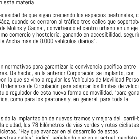
n esta materia.
 necesidad de que sigan creciendo los espacios peatonales,
Sáez, cuando se cerraron al tráfico tres calles que soportab
de Molins y Gaona-, convirtiendo el centro urbano en un eje
smo comercio y hostelería, ganando en accesibilidad, seguri
lle Ancha más de 8.000 vehículos diarios”.
n normativas para garantizar la convivencia pacífica entre
ras. De hecho, en la anterior Corporación se implantó, con
on la que se vino a regular los Vehículos de Movilidad Perso
 Ordenanza de Circulación para adaptar los límites de veloc
ítulo regulador de esta nueva forma de movilidad, “para gana
ios, como para los peatones y, en general, para toda la
ido la implantación de nuevos tramos y mejora del carril-b
a ciudad, los 78 kilómetros de vías verdes y rutas ciclistas
cletas. “Hay que avanzar en el desarrollo de estas
nuestras calles”, indicó, señalando que en el actual mandato