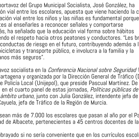
 portavoz del Grupo Municipal Socialista, José González, ha
ón vial entre los escolares, apuesta que viene haciendo la 
ción vial entre los niños y las niñas es fundamental porque
tes al enseñarles a reconocer señales y comportarse
s, ha señalado que la educación vial forma sobre hábitos
endo el respeto hacia otros peatones y conductores. “Les b
 conductas de riesgo en el futuro, contribuyendo además a 
cicletas y transporte público, e involucra a la familia y la
anos más seguros”.
voz socialista en la
Conferencia Nacional sobre Seguridad V
Cartagena y organizada por la Dirección General de Tráfico 
e Policía Local (Unijepol), que preside Pascual Martínez. De
 en el cuarto panel de estas jornadas,
Políticas públicas de
l ámbito urbano
, junto con Julia González, intendente jefa de
 Cayuela, jefa de Tráfico de la Región de Murcia.
sean más de 7.000 los escolares que pasan al año por el P
udad de Albacete, pertenecientes a 45 centros docentes de la
ubrayado si no sería conveniente que en los currículos esco