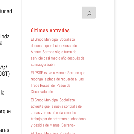
ciudad
últimas entradas
rinda
El Grupo Municipal Socialista
la
denuncia que el ciberkiosco de
Manuel Serrano sigue fuera de
servicio casi medio año después de
su inauguración
ial
(DGT)
El PSOE exige a Manuel Serrano que
reponga la placa de recuerdo a ‘Las
Trece Rosas’ del Paseo de
 la
Circunvalación
El Grupo Municipal Socialista
advierte que la nueva contrata de
arque
zonas verdes afronta «mucho
trabajo por delante tras el abandono
y desidia de Manuel Serrano»
lares
El Grupo Municipal Socialista