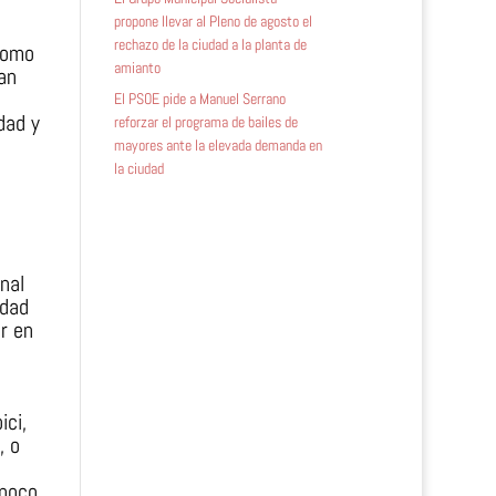
propone llevar al Pleno de agosto el
rechazo de la ciudad a la planta de
 como
amianto
an
El PSOE pide a Manuel Serrano
dad y
reforzar el programa de bailes de
mayores ante la elevada demanda en
la ciudad
nal
idad
r en
ici,
, o
 poco