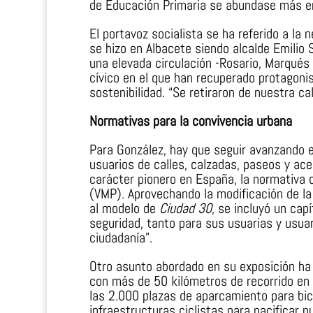
de Educación Primaria se abundase más e
El portavoz socialista se ha referido a la
se hizo en Albacete siendo alcalde Emilio 
una elevada circulación -Rosario, Marqués 
cívico en el que han recuperado protagoni
sostenibilidad. “Se retiraron de nuestra ca
Normativas para la convivencia urbana
Para González, hay que seguir avanzando e
usuarios de calles, calzadas, paseos y ace
carácter pionero en España, la normativa c
(VMP). Aprovechando la modificación de la
al modelo de
Ciudad 30
, se incluyó un cap
seguridad, tanto para sus usuarias y usuar
ciudadanía”.
Otro asunto abordado en su exposición ha s
con más de 50 kilómetros de recorrido en l
las 2.000 plazas de aparcamiento para bici
infraestructuras ciclistas para pacificar 