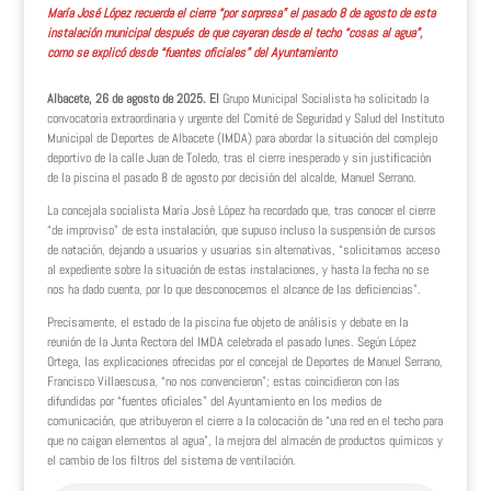
María José López recuerda el cierre “por sorpresa” el pasado 8 de agosto de esta
instalación municipal después de que cayeran desde el techo “cosas al agua”,
como se explicó desde “fuentes oficiales” del Ayuntamiento
Albacete, 26 de agosto de 2025. El
Grupo Municipal Socialista ha solicitado la
convocatoria extraordinaria y urgente del Comité de Seguridad y Salud del Instituto
Municipal de Deportes de Albacete (IMDA) para abordar la situación del complejo
deportivo de la calle Juan de Toledo, tras el cierre inesperado y sin justificación
de la piscina el pasado 8 de agosto por decisión del alcalde, Manuel Serrano.
La concejala socialista María José López ha recordado que, tras conocer el cierre
“de improviso” de esta instalación, que supuso incluso la suspensión de cursos
de natación, dejando a usuarios y usuarias sin alternativas, “solicitamos acceso
al expediente sobre la situación de estas instalaciones, y hasta la fecha no se
nos ha dado cuenta, por lo que desconocemos el alcance de las deficiencias”.
Precisamente, el estado de la piscina fue objeto de análisis y debate en la
reunión de la Junta Rectora del IMDA celebrada el pasado lunes. Según López
Ortega, las explicaciones ofrecidas por el concejal de Deportes de Manuel Serrano,
Francisco Villaescusa, “no nos convencieron”; estas coincidieron con las
difundidas por “fuentes oficiales” del Ayuntamiento en los medios de
comunicación, que atribuyeron el cierre a la colocación de “una red en el techo para
que no caigan elementos al agua”, la mejora del almacén de productos químicos y
el cambio de los filtros del sistema de ventilación.