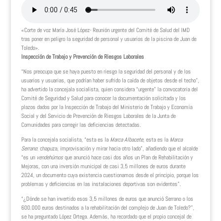
«Corte de voz María José López- Reunión urgente del Comité de Salud del IMD
tras poner en peligro la seguridad de personal y usuarios de la piscina de Juan de
Toledo».
Inspección de Trabajo y Prevención de Riesgos Laborales
“Nos preocupa que se haya puesto en riesgo la seguridad del personal y de los
usuarios y usuarias, que podrían haber sufrido la caída de objetos desde el techo”,
ha advertido la concejala socialista, quien considera “urgente” la convocatoria del
Comité de Seguridad y Salud para conocer la documentación solicitada y los
plazos dados por la Inspección de Trabajo del Ministerio de Trabajo y Economía
Social y del Servicio de Prevención de Riesgos Laborales de la Junta de
Comunidades para corregir las deficiencias detectadas.
Para la concejala socialista, “esta es la
Marca Albacete
, esta es la
Marca
Serrano
: chapuza, improvisación y mirar hacia otro lado”, añadiendo que el alcalde
“es un
vendehúmos
que anunció hace casi dos años un Plan de Rehabilitación y
Mejoras, con una inversión municipal de casi 3,5 millones de euros durante
2024, un documento cuya existencia cuestionamos desde el principio, porque los
problemas y deficiencias en las instalaciones deportivas son evidentes”.
“¿Dónde se han invertido esos 3,5 millones de euros que anunció Serrano o los
600.000 euros destinados a la rehabilitación del complejo de Juan de Toledo?”,
se ha preguntado López Ortega. Además, ha recordado que el propio concejal de