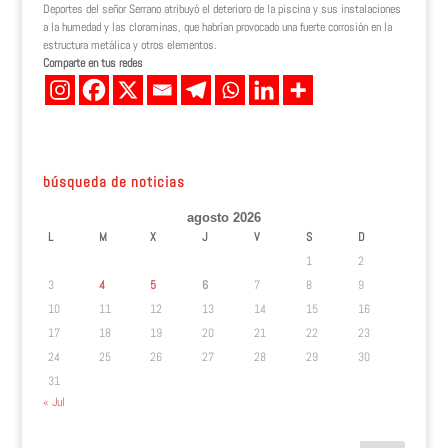
Deportes del señor Serrano atribuyó el deterioro de la piscina y sus instalaciones
a la humedad y las cloraminas, que habrían provocado una fuerte corrosión en la
estructura metálica y otros elementos.
Comparte en tus redes
búsqueda de noticias
agosto 2026
L
M
X
J
V
S
D
1
2
3
4
5
6
7
8
9
10
11
12
13
14
15
16
17
18
19
20
21
22
23
24
25
26
27
28
29
30
31
« Jul