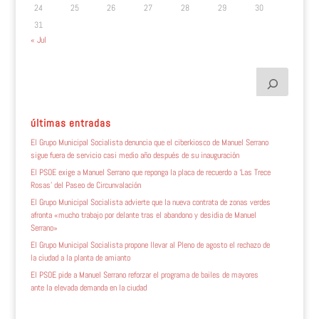
24
25
26
27
28
29
30
31
« Jul
últimas entradas
El Grupo Municipal Socialista denuncia que el ciberkiosco de Manuel Serrano
sigue fuera de servicio casi medio año después de su inauguración
El PSOE exige a Manuel Serrano que reponga la placa de recuerdo a ‘Las Trece
Rosas’ del Paseo de Circunvalación
El Grupo Municipal Socialista advierte que la nueva contrata de zonas verdes
afronta «mucho trabajo por delante tras el abandono y desidia de Manuel
Serrano»
El Grupo Municipal Socialista propone llevar al Pleno de agosto el rechazo de
la ciudad a la planta de amianto
El PSOE pide a Manuel Serrano reforzar el programa de bailes de mayores
ante la elevada demanda en la ciudad