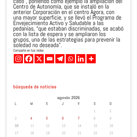
cabo”, poniendo como ejemplo la ampliación del
Centro de Autonomía, que se instaló en la
anterior Corporación en el centro Ágora, con
una mayor superficie, y se llevó el Programa de
Envejecimiento Activo y Saludable a las
pedanías, “que estaban discriminadas, se acabó
con la lista de espera y se ampliaron los
grupos, una de las estrategias para prevenir la
soledad no deseada”.
Comparte en tus redes
búsqueda de noticias
agosto 2026
L
M
X
J
V
S
D
1
2
3
4
5
6
7
8
9
10
11
12
13
14
15
16
17
18
19
20
21
22
23