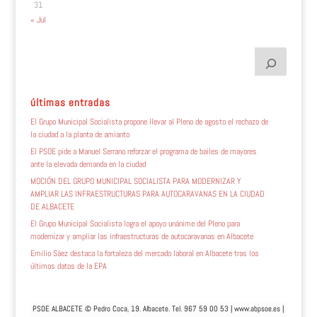
31
« Jul
últimas entradas
El Grupo Municipal Socialista propone llevar al Pleno de agosto el rechazo de
la ciudad a la planta de amianto
El PSOE pide a Manuel Serrano reforzar el programa de bailes de mayores
ante la elevada demanda en la ciudad
MOCIÓN DEL GRUPO MUNICIPAL SOCIALISTA PARA MODERNIZAR Y
AMPLIAR LAS INFRAESTRUCTURAS PARA AUTOCARAVANAS EN LA CIUDAD
DE ALBACETE
El Grupo Municipal Socialista logra el apoyo unánime del Pleno para
modernizar y ampliar las infraestructuras de autocaravanas en Albacete
Emilio Sáez destaca la fortaleza del mercado laboral en Albacete tras los
últimos datos de la EPA
PSOE ALBACETE © Pedro Coca, 19. Albacete. Tel. 967 59 00 53 |
www.abpsoe.es
|