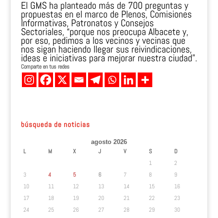
El GMS ha planteado más de 700 preguntas y
propuestas en el marco de Plenos, Comisiones
Informativas, Patronatos y Consejos
Sectoriales, “porque nos preocupa Albacete y,
por eso, pedimos a los vecinos y vecinas que
nos sigan haciendo llegar sus reivindicaciones,
ideas e iniciativas para mejorar nuestra ciudad”.
Comparte en tus redes
búsqueda de noticias
agosto 2026
L
M
X
J
V
S
D
1
2
3
4
5
6
7
8
9
10
11
12
13
14
15
16
17
18
19
20
21
22
23
24
25
26
27
28
29
30