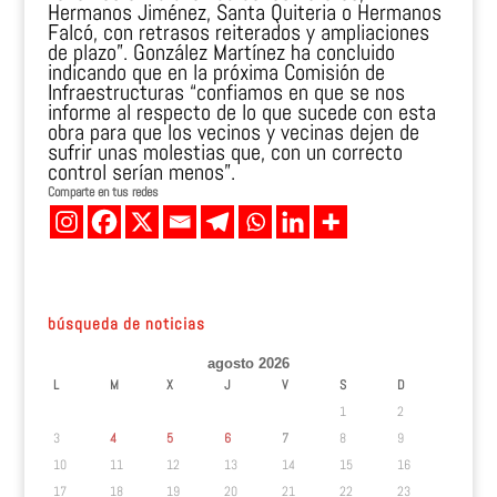
Hermanos Jiménez, Santa Quiteria o Hermanos
Falcó, con retrasos reiterados y ampliaciones
de plazo”. González Martínez ha concluido
indicando que en la próxima Comisión de
Infraestructuras “confiamos en que se nos
informe al respecto de lo que sucede con esta
obra para que los vecinos y vecinas dejen de
sufrir unas molestias que, con un correcto
control serían menos”.
Comparte en tus redes
búsqueda de noticias
agosto 2026
L
M
X
J
V
S
D
1
2
3
4
5
6
7
8
9
10
11
12
13
14
15
16
17
18
19
20
21
22
23