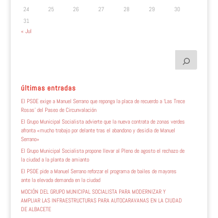
24
25
26
27
28
29
30
31
« Jul
últimas entradas
El PSOE exige a Manuel Serrano que reponga la placa de recuerdo a ‘Las Trece
Rosas’ del Paseo de Circunvalación
El Grupo Municipal Socialista advierte que la nueva contrata de zonas verdes
afronta «mucho trabajo por delante tras el abandono y desidia de Manuel
Serrano»
El Grupo Municipal Socialista propone llevar al Pleno de agosto el rechazo de
la ciudad a la planta de amianto
El PSOE pide a Manuel Serrano reforzar el programa de bailes de mayores
ante la elevada demanda en la ciudad
MOCIÓN DEL GRUPO MUNICIPAL SOCIALISTA PARA MODERNIZAR Y
AMPLIAR LAS INFRAESTRUCTURAS PARA AUTOCARAVANAS EN LA CIUDAD
DE ALBACETE