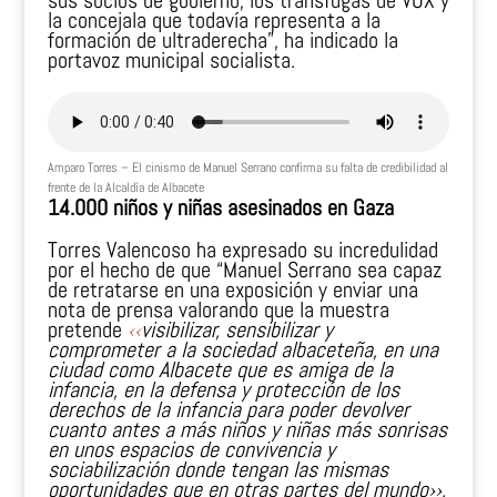
sus socios de gobierno, los tránsfugas de VOX y
la concejala que todavía representa a la
formación de ultraderecha”, ha indicado la
portavoz municipal socialista.
Amparo Torres – El cinismo de Manuel Serrano confirma su falta de credibilidad al
frente de la Alcaldía de Albacete
14.000 niños y niñas asesinados en Gaza
Torres Valencoso ha expresado su incredulidad
por el hecho de que “Manuel Serrano sea capaz
de retratarse en una exposición y enviar una
nota de prensa valorando que la muestra
pretende
‹‹
visibilizar
, sensibilizar y
comprometer a la sociedad albaceteña, en una
ciudad como Albacete que es amiga de la
infancia, en la defensa y protección de los
derechos de la infancia para poder devolver
cuanto antes a más niños y niñas más sonrisas
en unos espacios de convivencia y
sociabilización donde tengan las mismas
oportunidades que en otras partes del mundo
››,