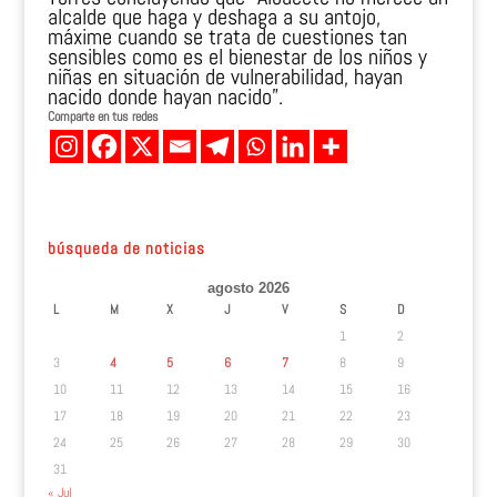
alcalde que haga y deshaga a su antojo,
máxime cuando se trata de cuestiones tan
sensibles como es el bienestar de los niños y
niñas en situación de vulnerabilidad, hayan
nacido donde hayan nacido”.
Comparte en tus redes
búsqueda de noticias
agosto 2026
L
M
X
J
V
S
D
1
2
3
4
5
6
7
8
9
10
11
12
13
14
15
16
17
18
19
20
21
22
23
24
25
26
27
28
29
30
31
« Jul