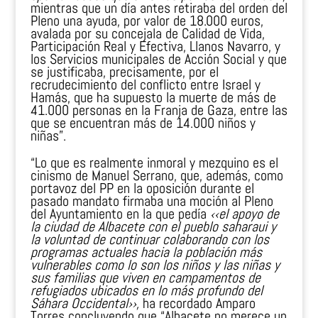
mientras que un día antes retiraba del orden del
Pleno una ayuda, por valor de 18.000 euros,
avalada por su concejala de Calidad de Vida,
Participación Real y Efectiva, Llanos Navarro, y
los Servicios municipales de Acción Social y que
se justificaba, precisamente, por el
recrudecimiento del conflicto entre Israel y
Hamás, que ha supuesto la muerte de más de
41.000 personas en la Franja de Gaza, entre las
que se encuentran más de 14.000 niños y
niñas”.
“Lo que es realmente inmoral y mezquino es el
cinismo de Manuel Serrano, que, además, como
portavoz del PP en la oposición durante el
pasado mandato firmaba una moción al Pleno
del Ayuntamiento en la que pedía
‹‹el apoyo de
la ciudad de Albacete con el pueblo saharaui y
la voluntad de continuar colaborando con los
programas actuales hacia la población más
vulnerables como lo son los niños y las niñas y
sus familias que viven en campamentos de
refugiados ubicados en lo más profundo del
Sáhara Occidental
››,
ha recordado Amparo
Torres concluyendo que “Albacete no merece un