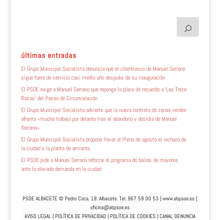
últimas entradas
El Grupo Municipal Socialista denuncia que el ciberkiosco de Manuel Serrano
sigue fuera de servicio casi medio año después de su inauguración
El PSOE exige a Manuel Serrano que reponga la placa de recuerdo a ‘Las Trece
Rosas’ del Paseo de Circunvalación
El Grupo Municipal Socialista advierte que la nueva contrata de zonas verdes
afronta «mucho trabajo por delante tras el abandono y desidia de Manuel
Serrano»
El Grupo Municipal Socialista propone llevar al Pleno de agosto el rechazo de
la ciudad a la planta de amianto
El PSOE pide a Manuel Serrano reforzar el programa de bailes de mayores
ante la elevada demanda en la ciudad
PSOE ALBACETE © Pedro Coca, 19. Albacete. Tel. 967 59 00 53 |
www.abpsoe.es
|
oficina@abpsoe.es
AVISO LEGAL
|
POLÍTICA DE PRIVACIDAD
|
POLÍTICA DE COOKIES
|
CANAL DENUNCIA