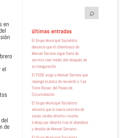
s en
del
últimas entradas
isión
El Grupo Municipal Socialista
denuncia que el ciberkiosco de
Manuel Serrano sigue fuera de
ebrero
servicio casi medio año después de
su inauguración
 el
El PSOE exige a Manuel Serrano que
reponga la placa de recuerdo a ‘Las
u
Trece Rosas’ del Paseo de
tos
Circunvalación
El Grupo Municipal Socialista
advierte que la nueva contrata de
zonas verdes afronta «mucho
 del
trabajo por delante tras el abandono
ón de
y desidia de Manuel Serrano»
El Grupo Municipal Socialista