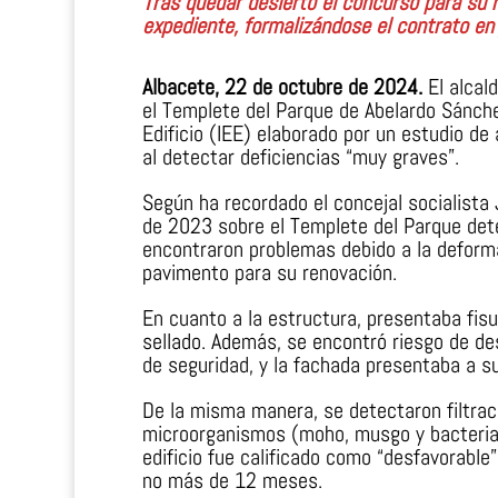
Tras quedar desierto el concurso para su r
expediente, formalizándose el contrato en 
Albacete, 22 de octubre de 2024.
El alcald
el Templete del Parque de Abelardo Sánche
Edificio (IEE) elaborado por un estudio de 
al detectar deficiencias “muy graves”.
Según ha recordado el concejal socialista 
de 2023 sobre el Templete del Parque dete
encontraron problemas debido a la deformaci
pavimento para su renovación.
En cuanto a la estructura, presentaba fisur
sellado. Además, se encontró riesgo de de
de seguridad, y la fachada presentaba a su
De la misma manera, se detectaron filtrac
microorganismos (moho, musgo y bacterias
edificio fue calificado como “desfavorable
no más de 12 meses.