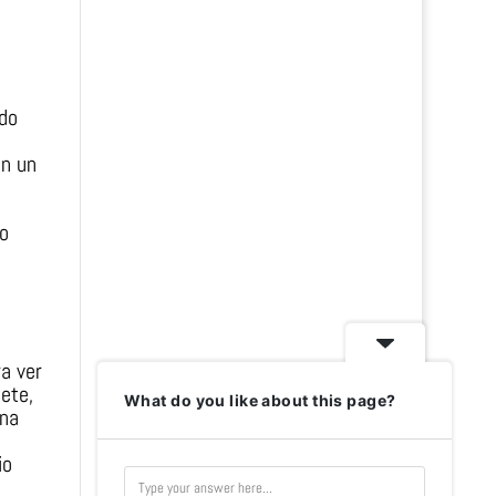
do
on un
o
a ver
ete,
What do you like about this page?
una
io