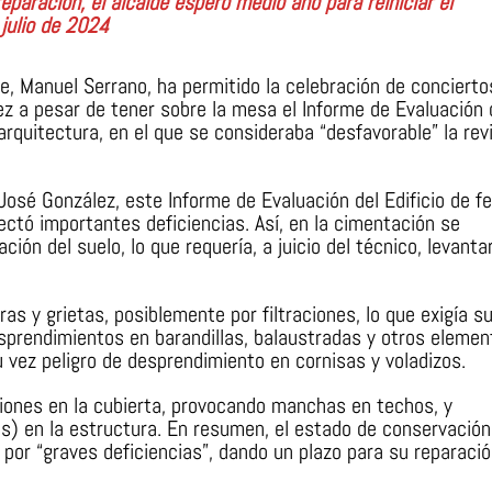
eparación, el alcalde esperó medio año para reiniciar el
julio de 2024
e, Manuel Serrano, ha permitido la celebración de concierto
z a pesar de tener sobre la mesa el Informe de Evaluación 
arquitectura, en el que se consideraba “desfavorable” la rev
José González, este Informe de Evaluación del Edificio de f
ctó importantes deficiencias. Así, en la cimentación se
ón del suelo, lo que requería, a juicio del técnico, levantar
as y grietas, posiblemente por filtraciones, lo que exigía s
sprendimientos en barandillas, balaustradas y otros elemen
 vez peligro de desprendimiento en cornisas y voladizos.
iones en la cubierta, provocando manchas en techos, y
) en la estructura. En resumen, el estado de conservación
” por “graves deficiencias”, dando un plazo para su reparaci