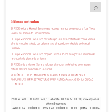
últimas entradas
El PSOE exige a Manuel Serrano que reponga la placa de recuerdo a ‘Las Trece
Rosas’ del Paseo de Circunvalación
El Grupo Municipal Socialista advierte que la nueva contrata de zonas verdes
afronta «mucho trabajo por delante tras el abandono y desidia de Manuel
Serrano»
El Grupo Municipal Socialista propone llevar al Pleno de agosto el rechazo de
la ciudad a la planta de amianto
El PSOE pide a Manuel Serrano reforzar el programa de bailes de mayores
ante la elevada demanda en la ciudad
MOCIÓN DEL GRUPO MUNICIPAL SOCIALISTA PARA MODERNIZAR Y
AMPLIAR LAS INFRAESTRUCTURAS PARA AUTOCARAVANAS EN LA CIUDAD
DE ALBACETE
PSOE ALBACETE © Pedro Coca, 19. Albacete. Tel. 967 59 00 53 |
www.abpsoe.es
|
oficina@abpsoe.es
AVISO LEGAL
|
POLÍTICA DE PRIVACIDAD
|
POLÍTICA DE COOKIES
|
CANAL DENUNCIA