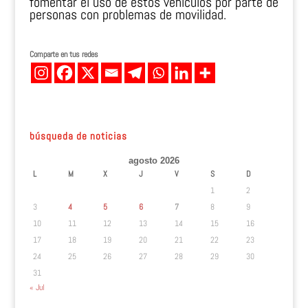
fomentar el uso de estos vehículos por parte de
personas con problemas de movilidad.
Comparte en tus redes
búsqueda de noticias
agosto 2026
L
M
X
J
V
S
D
1
2
3
4
5
6
7
8
9
10
11
12
13
14
15
16
17
18
19
20
21
22
23
24
25
26
27
28
29
30
31
« Jul