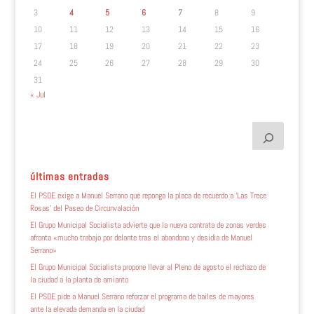
3
4
5
6
7
8
9
10
11
12
13
14
15
16
17
18
19
20
21
22
23
24
25
26
27
28
29
30
31
« Jul
últimas entradas
El PSOE exige a Manuel Serrano que reponga la placa de recuerdo a ‘Las Trece
Rosas’ del Paseo de Circunvalación
El Grupo Municipal Socialista advierte que la nueva contrata de zonas verdes
afronta «mucho trabajo por delante tras el abandono y desidia de Manuel
Serrano»
El Grupo Municipal Socialista propone llevar al Pleno de agosto el rechazo de
la ciudad a la planta de amianto
El PSOE pide a Manuel Serrano reforzar el programa de bailes de mayores
ante la elevada demanda en la ciudad