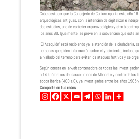
Cabe destacar que la Consejería de Cultura aporta este año 18
arqueológicas antiguas, con la intención de digitalizar e interp
dos estudios, uno de carácter arqueozoológico y otro bioantro
los años 80. Igualmente, se prevé en la subvención que este a
‘El Acequión’ está recibiendo ya la atención de la ciudadanía,
personas que piden información sobre el yacimiento, incluso que
al vallado del terreno para evitar los ataques furtivos y se or
Según consta en la web contenedora de todas las investigacion
a 14 kilómetros del casco urbano de Albacete y dentro de los l
época ibérica (400 a.C), ya investigados entre los años 1985 
Comparte en tus redes