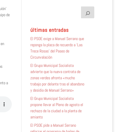
uión’
uipo de
últimas entradas
El PSOE exige a Manuel Serrano que
 en
reponga la placa de recuerdo a ‘Las
Trece Rosas’ del Paseo de
Circunvalación
El Grupo Municipal Socialista
as
advierte que la nueva contrata de
zonas verdes afronta «mucho
ento a
trabajo por delante tras el abandono
y desidia de Manuel Serrano»
El Grupo Municipal Socialista
propone llevar al Pleno de agosto el
rechazo de la ciudad a la planta de
amianto
El PSOE pide a Manuel Serrano
reforzar el programa de bailes de