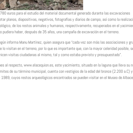
.780 euros para el estudio del material documental generado durante las excavaciones
retar planos, diapositivas, negativos, fotografías y diarios de campo, así como la realizac
pológico, de los restos animales y humanos, respectivamente, recuperados en el yacimie
ño pudiera haber, después de 35 años, una campaña de excavación en el terreno.
 según informa Manu Martínez, quien asegura que “cada vez son más las asociaciones y gr
 lo visitan en el terreno, por lo que es importante que, con la mayor celeridad posible, s
ganicen visitas ciudadanas al mismo, tal y como estaba previsto y presupuestado”.
es al respecto, www.elacequion.es, este yacimiento, situado en la laguna que lleva su 
ímites de su término municipal, cuenta con vestigios de la edad del bronce (2.200 a.C) y
y 1989, cuyos restos arqueológicos encontrados se pueden visitar en el Museo de Albace