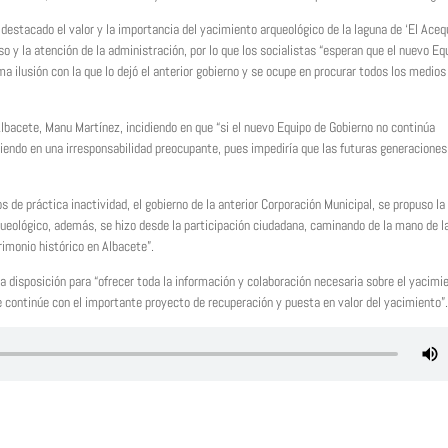
 destacado el valor y la importancia del yacimiento arqueológico de la laguna de ‘El Aceq
so y la atención de la administración, por lo que los socialistas “esperan que el nuevo Eq
ma ilusión con la que lo dejó el anterior gobierno y se ocupe en procurar todos los medios
Albacete, Manu Martínez, incidiendo en que “si el nuevo Equipo de Gobierno no continúa
iendo en una irresponsabilidad preocupante, pues impediría que las futuras generaciones
de práctica inactividad, el gobierno de la anterior Corporación Municipal, se propuso la
queológico, además, se hizo desde la participación ciudadana, caminando de la mano de l
rimonio histórico en Albacete”.
a disposición para “ofrecer toda la información y colaboración necesaria sobre el yacimi
 continúe con el importante proyecto de recuperación y puesta en valor del yacimiento”.