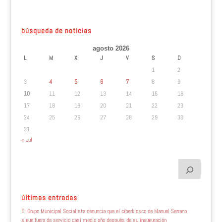
búsqueda de noticias
agosto 2026
L
M
X
J
V
S
D
1
2
3
4
5
6
7
8
9
10
11
12
13
14
15
16
17
18
19
20
21
22
23
24
25
26
27
28
29
30
31
« Jul
últimas entradas
El Grupo Municipal Socialista denuncia que el ciberkiosco de Manuel Serrano
sigue fuera de servicio casi medio año después de su inauguración