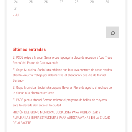
24
25
26
27
28
29
30
31
« Jul
últimas entradas
El PSOE exige a Manuel Serrano que reponga la placa de recuerdo a ‘Las Trece
Rosas’ del Paseo de Circunvalación
El Grupo Municipal Socialista advierte que la nueva contrata de zonas verdes
afronta «mucho trabajo por delante tras el abandono y desidia de Manuel
Serrano»
El Grupo Municipal Socialista propone llevar al Pleno de agosto el rechazo de
la ciudad a la planta de amianto
El PSOE pide a Manuel Serrano reforzar el programa de bailes de mayores
ante la elevada demanda en la ciudad
MOCIÓN DEL GRUPO MUNICIPAL SOCIALISTA PARA MODERNIZAR Y
AMPLIAR LAS INFRAESTRUCTURAS PARA AUTOCARAVANAS EN LA CIUDAD
DE ALBACETE