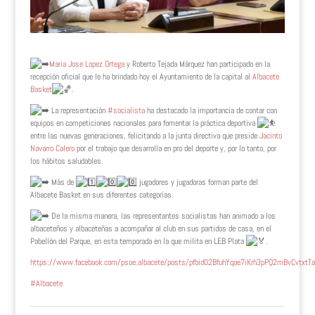
Maria Jose Lopez Ortega
y Roberto Tejada Márquez han participado en la
recepción oficial que le ha brindado hoy el Ayuntamiento de la capital al
Albacete
Basket
.
La representación
#socialista
ha destacado la importancia de contar con
equipos en competiciones nacionales para fomentar la práctica deportiva
entre las nuevas generaciones, felicitando a la junta directiva que preside
Jacinto
Navarro Calero
por el trabajo que desarrolla en pro del deporte y, por lo tanto,
por
los hábitos saludables.
Más de
jugadores y jugadoras forman parte del
Albacete Basket en sus diferentes categorías.
De la misma manera, las representantes socialistas han animado a los
albaceteños y albaceteñas a acompañar al club en sus partidos de casa, en el
Pabellón del Parque, en esta temporada en la que milita en LEB Plata
.
https://www.facebook.com/psoe.albacete/posts/pfbid02BfuhYqae7iKrh3pPQ2mBvCvtxt
#Albacete