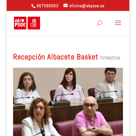
967590053
oficina@abpsoe.es
Recepción Albacete Basket
FOTONOTICIA