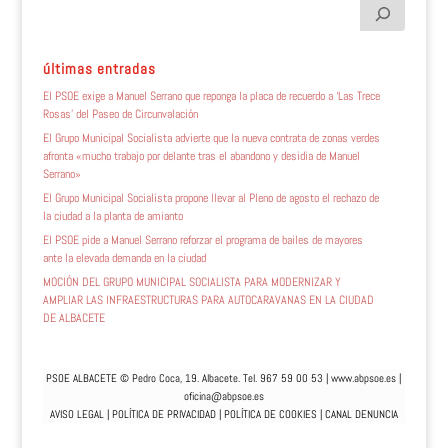
últimas entradas
El PSOE exige a Manuel Serrano que reponga la placa de recuerdo a ‘Las Trece
Rosas’ del Paseo de Circunvalación
El Grupo Municipal Socialista advierte que la nueva contrata de zonas verdes
afronta «mucho trabajo por delante tras el abandono y desidia de Manuel
Serrano»
El Grupo Municipal Socialista propone llevar al Pleno de agosto el rechazo de
la ciudad a la planta de amianto
El PSOE pide a Manuel Serrano reforzar el programa de bailes de mayores
ante la elevada demanda en la ciudad
MOCIÓN DEL GRUPO MUNICIPAL SOCIALISTA PARA MODERNIZAR Y
AMPLIAR LAS INFRAESTRUCTURAS PARA AUTOCARAVANAS EN LA CIUDAD
DE ALBACETE
PSOE ALBACETE © Pedro Coca, 19. Albacete. Tel. 967 59 00 53 |
www.abpsoe.es
|
oficina@abpsoe.es
AVISO LEGAL
|
POLÍTICA DE PRIVACIDAD
|
POLÍTICA DE COOKIES
|
CANAL DENUNCIA