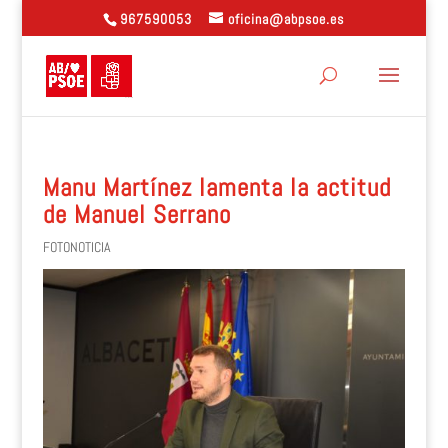
967590053
oficina@abpsoe.es
Manu Martínez lamenta la actitud
de Manuel Serrano
FOTONOTICIA