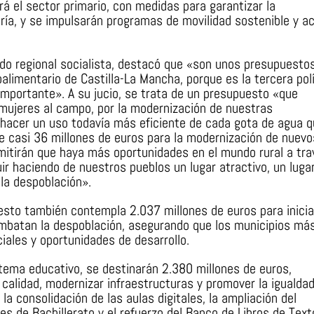
rá el sector primario, con medidas para garantizar la
dería, y se impulsarán programas de movilidad sostenible y a
do regional socialista, destacó que «son unos presupuesto
oalimentario de Castilla-La Mancha, porque es la tercera polí
importante». A su jucio, se trata de un presupuesto «que
 mujeres al campo, por la modernización de nuestras
 hacer un uso todavía más eficiente de cada gota de agua 
e casi 36 millones de euros para la modernización de nuevo
mitirán que haya más oportunidades en el mundo rural a tra
ir haciendo de nuestros pueblos un lugar atractivo, un luga
 la despoblación».
esto también contempla 2.037 millones de euros para inicia
ombatan la despoblación, asegurando que los municipios má
ales y oportunidades de desarrollo.
stema educativo, se destinarán 2.380 millones de euros,
calidad, modernizar infraestructuras y promover la igualda
a consolidación de las aulas digitales, la ampliación del
es de Bachillerato y el refuerzo del Banco de Libros de Text