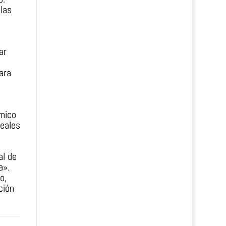
las
e
ar
ara
ómico
reales
al de
a».
o,
ción