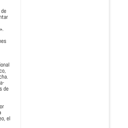
 de
ntar
».
nes
ional
co,
cha.
a-
s de
or
a
o, el