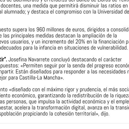
ocentes, una medida que permitirá disminuir las ratios en 
 al alumnado; y destaca el compromiso con la Universidad d
uesto supera los 960 millones de euros, dirigidos a consolid
re las principales medidas destacan la ampliación de la
evos usuarios, y un incremento del 20% en la financiación p
ecuados para la infancia en situaciones de vulnerabilidad.
ir”.
Josefina Navarrete concluyó destacando el carácter
puestos: «Permiten seguir por la senda del progreso econ
ompartir. Están diseñados para responder a las necesidades 
ejor para Castilla-La Mancha».
to «diseñado con el máximo rigor y prudencia, el más soci
iento económico, garantizando la redistribución de la riquez
as personas, que impulsa la actividad económica y el emple
nestar, acelera la transformación digital, avanza en la transi
población propiciando la cohesión territorial», dijo.