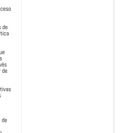
cceso
s de
tica
que
s
vés
r de
tivas
s
d de
o.