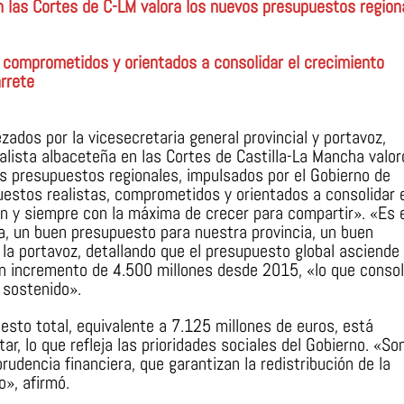
n las Cortes de C-LM valora los nuevos presupuestos region
 comprometidos y orientados a consolidar el crecimiento
arrete
ados por la vicesecretaria general provincial y portavoz,
alista albaceteña en las Cortes de Castilla-La Mancha valor
os presupuestos regionales, impulsados por el Gobierno de
estos realistas, comprometidos y orientados a consolidar e
ón y siempre con la máxima de crecer para compartir». «Es 
, un buen presupuesto para nuestra provincia, un buen
la portavoz, detallando que el presupuesto global asciende
un incremento de 4.500 millones desde 2015, «lo que consol
 sostenido».
sto total, equivalente a 7.125 millones de euros, está
ar, lo que refleja las prioridades sociales del Gobierno. «So
udencia financiera, que garantizan la redistribución de la
o», afirmó.