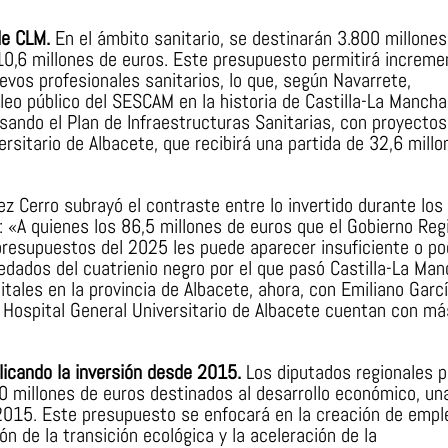
 de CLM.
En el ámbito sanitario, se destinarán 3.800 millones
e 10,6 millones de euros. Este presupuesto permitirá increme
vos profesionales sanitarios, lo que, según Navarrete,
eo público del SESCAM en la historia de Castilla-La Mancha
sando el Plan de Infraestructuras Sanitarias, con proyectos
sitario de Albacete, que recibirá una partida de 32,6 millo
z Cerro subrayó el contraste entre lo invertido durante los
: «A quienes los 86,5 millones de euros que el Gobierno Reg
 presupuestos del 2025 les puede aparecer insuficiente o po
edados del cuatrienio negro por el que pasó Castilla-La Man
ales en la provincia de Albacete, ahora, con Emiliano Garcí
l Hospital General Universitario de Albacete cuentan con má
plicando la inversión desde 2015.
Los diputados regionales p
80 millones de euros destinados al desarrollo económico, un
n 2015. Este presupuesto se enfocará en la creación de emple
 de la transición ecológica y la aceleración de la