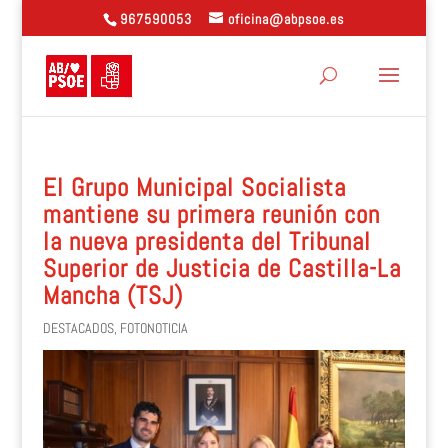
967590053
oficina@abpsoe.es
El Grupo Municipal Socialista
mantiene su primera reunión con
la nueva presidenta del Tribunal
Superior de Justicia de Castilla-La
Mancha (TSJ)
DESTACADOS
,
FOTONOTICIA