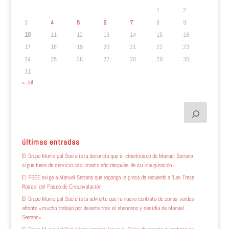
1
2
3
4
5
6
7
8
9
10
11
12
13
14
15
16
17
18
19
20
21
22
23
24
25
26
27
28
29
30
31
« Jul
últimas entradas
El Grupo Municipal Socialista denuncia que el ciberkiosco de Manuel Serrano
sigue fuera de servicio casi medio año después de su inauguración
El PSOE exige a Manuel Serrano que reponga la placa de recuerdo a ‘Las Trece
Rosas’ del Paseo de Circunvalación
El Grupo Municipal Socialista advierte que la nueva contrata de zonas verdes
afronta «mucho trabajo por delante tras el abandono y desidia de Manuel
Serrano»