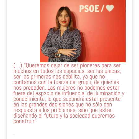
(…) “Queremos dejar de ser pioneras para ser
muchas en todos los espacios, ser las únicas,
ser las primeras nos debilita, ya que no
contamos con la fuerza del grupo, de quienes
nos preceden. Las mujeres no podemos estar
fuera del espacio de influencia, de iluminación y
conocimiento, lo que supondrá estar presente
en las grandes decisiones que no sólo dan
respuesta a los problemas, sino que están
diseñando el futuro y la sociedad queremos
construir”
.