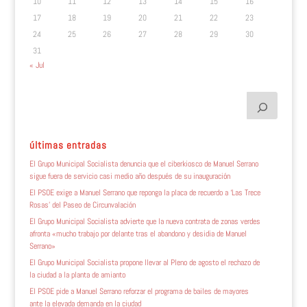
10
11
12
13
14
15
16
17
18
19
20
21
22
23
24
25
26
27
28
29
30
31
« Jul
últimas entradas
El Grupo Municipal Socialista denuncia que el ciberkiosco de Manuel Serrano
sigue fuera de servicio casi medio año después de su inauguración
El PSOE exige a Manuel Serrano que reponga la placa de recuerdo a ‘Las Trece
Rosas’ del Paseo de Circunvalación
El Grupo Municipal Socialista advierte que la nueva contrata de zonas verdes
afronta «mucho trabajo por delante tras el abandono y desidia de Manuel
Serrano»
El Grupo Municipal Socialista propone llevar al Pleno de agosto el rechazo de
la ciudad a la planta de amianto
El PSOE pide a Manuel Serrano reforzar el programa de bailes de mayores
ante la elevada demanda en la ciudad