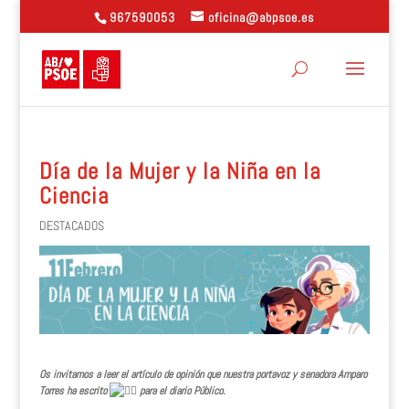
967590053
oficina@abpsoe.es
Día de la Mujer y la Niña en la
Ciencia
DESTACADOS
Os invitamos a leer el artículo de opinión que nuestra portavoz y senadora Amparo
Torres ha escrito
para el diario Público.