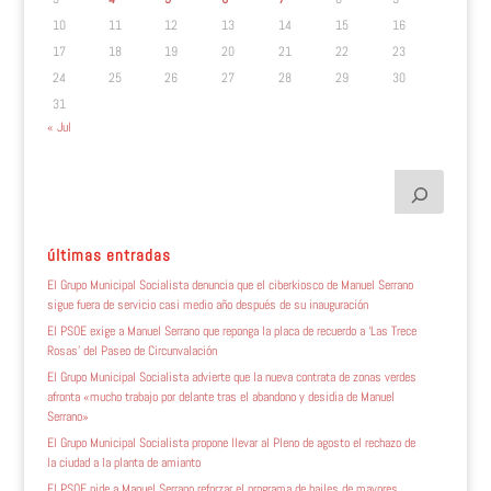
10
11
12
13
14
15
16
17
18
19
20
21
22
23
24
25
26
27
28
29
30
31
« Jul
últimas entradas
El Grupo Municipal Socialista denuncia que el ciberkiosco de Manuel Serrano
sigue fuera de servicio casi medio año después de su inauguración
El PSOE exige a Manuel Serrano que reponga la placa de recuerdo a ‘Las Trece
Rosas’ del Paseo de Circunvalación
El Grupo Municipal Socialista advierte que la nueva contrata de zonas verdes
afronta «mucho trabajo por delante tras el abandono y desidia de Manuel
Serrano»
El Grupo Municipal Socialista propone llevar al Pleno de agosto el rechazo de
la ciudad a la planta de amianto
El PSOE pide a Manuel Serrano reforzar el programa de bailes de mayores