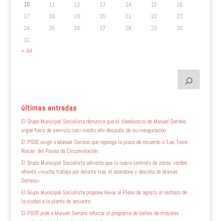
10
11
12
13
14
15
16
17
18
19
20
21
22
23
24
25
26
27
28
29
30
31
« Jul
últimas entradas
El Grupo Municipal Socialista denuncia que el ciberkiosco de Manuel Serrano
sigue fuera de servicio casi medio año después de su inauguración
El PSOE exige a Manuel Serrano que reponga la placa de recuerdo a ‘Las Trece
Rosas’ del Paseo de Circunvalación
El Grupo Municipal Socialista advierte que la nueva contrata de zonas verdes
afronta «mucho trabajo por delante tras el abandono y desidia de Manuel
Serrano»
El Grupo Municipal Socialista propone llevar al Pleno de agosto el rechazo de
la ciudad a la planta de amianto
El PSOE pide a Manuel Serrano reforzar el programa de bailes de mayores