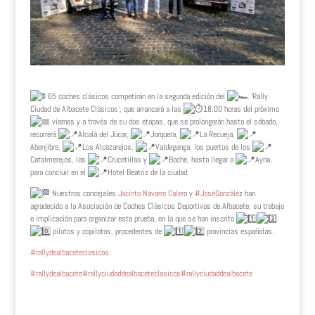
65 coches clásicos competirán en la segunda edición del
‘Rally
Ciudad de Albacete Clásicos’, que arrancará a las
18.00 horas del próximo
viernes y a través de su dos etapas, que se prolongarán hasta el sábado,
recorrerá
Alcalá del Júcar,
Jorquera,
La Recueja,
Abenjibre,
Los Alcozarejos,
Valdeganga, los puertos de los
Catalmerejos, las
Crucetillas y
Boche, hasta llegar a
Ayna,
para concluir en el
Hotel Beatriz de la ciudad.
Nuestros concejales
Jacinto Navarro Caler
o y
#JoséGonzále
z han
agradecido a la Asociación de Coches Clásicos Deportivos de Albacete, su trabajo
e implicación para organizar esta prueba, en la que se han inscrito
pilotos y copilotos, procedentes de
provincias españolas.
#rallydealbaceteclasicos
#rallydealbacete
#rallyciudaddealbaceteclasicos
#rallyciudaddealbacete