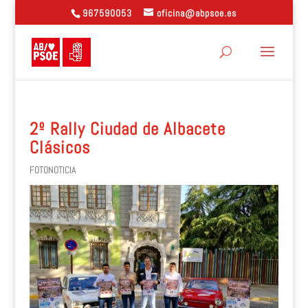
967590053
oficina@abpsoe.es
2º Rally Ciudad de Albacete
Clásicos
FOTONOTICIA