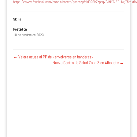
https://www.facebook.com/psoe.albacete/posts/pfbid02Gk7zppqV9JNYCiFDLiwjT5m
Skills
Posted on
10 de octubre de 2023
←
Valera acusa al PP de «envolverse en banderas»
Nuevo Centro de Salud Zona 3 en Albacete
→