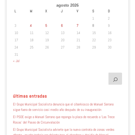
agosto 2026
L
M
X
J
V
S
D
1
2
3
4
5
6
7
8
9
10
11
12
13
14
15
16
17
18
19
20
21
22
23
24
25
26
27
28
29
30
31
« Jul
últimas entradas
El Grupo Municipal Socialista denuncia que el ciberkiosco de Manuel Serrano
sigue fuera de servicio casi medio año después de su inauguración
El PSOE exige a Manuel Serrano que reponga la placa de recuerdo a ‘Las Trece
Rosas’ del Paseo de Circunvalación
El Grupo Municipal Socialista advierte que la nueva contrata de zonas verdes