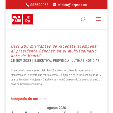
967590053
oficina@abpsoe.es
Casi 200 militantes de Albacete acompañan
al presidente Sánchez en el multitudinario
acto de Madrid
26 NOV 2023
|
EJECUTIVA
,
PROVINCIA
,
ULTIMAS NOTICIAS
El secretario general provincial, Santi Cabañero, encabezó la representación
albaceteña en un evento que calificó como «un ejemplo de la fortaleza del PSOE y
de sus hombres y mujeres» Cabañero se mostró convencido de que otros cuatro
años de Gobienro socialista...
búsqueda de noticias
agosto 2026
L
M
X
J
V
S
D