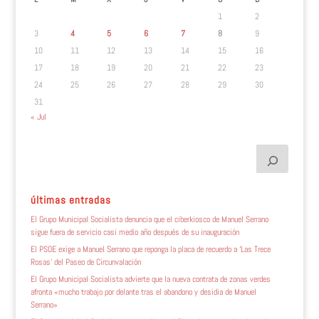
1
2
3
4
5
6
7
8
9
10
11
12
13
14
15
16
17
18
19
20
21
22
23
24
25
26
27
28
29
30
31
« Jul
últimas entradas
El Grupo Municipal Socialista denuncia que el ciberkiosco de Manuel Serrano
sigue fuera de servicio casi medio año después de su inauguración
El PSOE exige a Manuel Serrano que reponga la placa de recuerdo a ‘Las Trece
Rosas’ del Paseo de Circunvalación
El Grupo Municipal Socialista advierte que la nueva contrata de zonas verdes
afronta «mucho trabajo por delante tras el abandono y desidia de Manuel
Serrano»