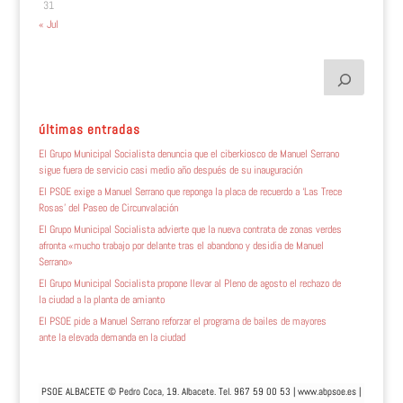
31
« Jul
últimas entradas
El Grupo Municipal Socialista denuncia que el ciberkiosco de Manuel Serrano
sigue fuera de servicio casi medio año después de su inauguración
El PSOE exige a Manuel Serrano que reponga la placa de recuerdo a ‘Las Trece
Rosas’ del Paseo de Circunvalación
El Grupo Municipal Socialista advierte que la nueva contrata de zonas verdes
afronta «mucho trabajo por delante tras el abandono y desidia de Manuel
Serrano»
El Grupo Municipal Socialista propone llevar al Pleno de agosto el rechazo de
la ciudad a la planta de amianto
El PSOE pide a Manuel Serrano reforzar el programa de bailes de mayores
ante la elevada demanda en la ciudad
PSOE ALBACETE © Pedro Coca, 19. Albacete. Tel. 967 59 00 53 |
www.abpsoe.es
|