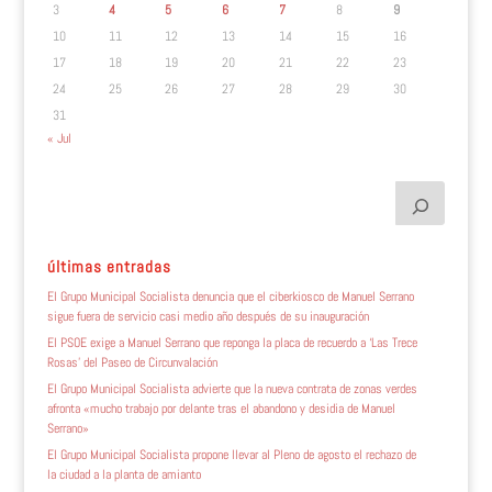
3
4
5
6
7
8
9
10
11
12
13
14
15
16
17
18
19
20
21
22
23
24
25
26
27
28
29
30
31
« Jul
últimas entradas
El Grupo Municipal Socialista denuncia que el ciberkiosco de Manuel Serrano
sigue fuera de servicio casi medio año después de su inauguración
El PSOE exige a Manuel Serrano que reponga la placa de recuerdo a ‘Las Trece
Rosas’ del Paseo de Circunvalación
El Grupo Municipal Socialista advierte que la nueva contrata de zonas verdes
afronta «mucho trabajo por delante tras el abandono y desidia de Manuel
Serrano»
El Grupo Municipal Socialista propone llevar al Pleno de agosto el rechazo de
la ciudad a la planta de amianto