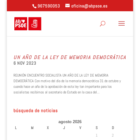
967590053
oficina@abpsoe.es
UN AÑO DE LA LEY DE MEMORIA DEMOCRÁTICA
6 NOV 2023
REUNIÓN ENCUENTRO SOCIALISTA UN AÑO DE LA LEY DE MEMORIA
DEMOCRÁTICA Con motivo del día de la memoria democrática 31 de octubre y
cuando hace un año de la aprobación de esta ley tan importante para los
socialistas recibimos al secretario de Estado en la casa del...
búsqueda de noticias
agosto 2026
L
M
X
J
V
S
D
1
2