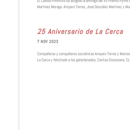
El Casino Primitivo ha acogido la entrega del VII Premio Pyme
Martínez Moraga. Amparo Torres, José González Martínez y Mari
25 Aniversario de La Cerca
7 NOV 2023
Compañeros y compañeros socialistas Amparo Torres y Marisa Sá
La Cerca y felicitado a los galardonados, Caritas Diocesana, C