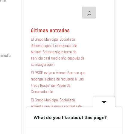
Juan
últimas entradas
El Grupo Municipal Socialista
denuncia que el ciberkiosco de
Manuel Serrano sigue fuera de
timedia
servicio casi medio año después de
su inauguración
El PSOE exige a Manuel Serrano que
reponga la placa de recuerdo a ‘Las
Trece Rosas’ del Paseo de
Circunvalación
El Grupo Municipal Socialista
advierte que la nueva contrata de
zonas verdes afronta «mucho
What do you like about this page?
trabajo por delante tras el abandono
y desidia de Manuel Serrano»
El Grupo Municipal Socialista