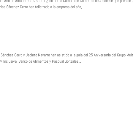
 del Año de Albacete 2023, otorgado por la Cámara de Comercio de Albacete que preside 
sa Sánchez Cerro han felicitado a la empresa del año,...
nchez Cerro y Jacinto Navarro han asistido a la gala del 25 Aniversario del Grupo Mul
LM Inclusiva, Banco de Alimentos y Pascual González...