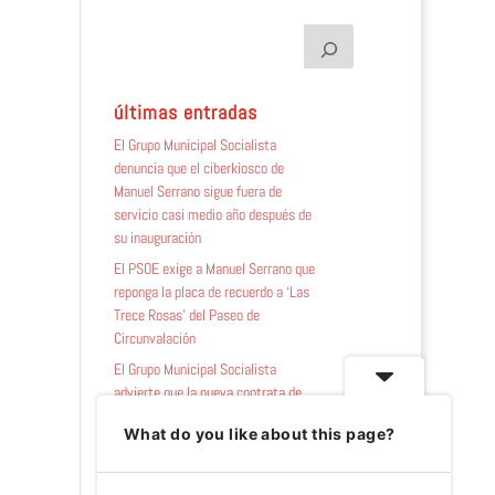
últimas entradas
El Grupo Municipal Socialista
denuncia que el ciberkiosco de
Manuel Serrano sigue fuera de
servicio casi medio año después de
su inauguración
El PSOE exige a Manuel Serrano que
reponga la placa de recuerdo a ‘Las
Trece Rosas’ del Paseo de
Circunvalación
El Grupo Municipal Socialista
advierte que la nueva contrata de
zonas verdes afronta «mucho
What do you like about this page?
trabajo por delante tras el abandono
y desidia de Manuel Serrano»
El Grupo Municipal Socialista