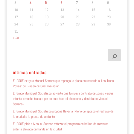
3
4
5
6
7
8
9
10
11
12
13
14
15
16
17
18
19
20
21
22
23
24
25
26
27
28
29
30
31
« Jul
últimas entradas
El PSOE exige a Manuel Serrano que reponga la placa de recuerdo a ‘Las Trece
Rosas’ del Paseo de Circunvalación
El Grupo Municipal Socialista advierte que la nueva contrata de zonas verdes
afronta «mucho trabajo por delante tras el abandono y desidia de Manuel
Serrano»
El Grupo Municipal Socialista propone llevar al Pleno de agosto el rechazo de
la ciudad a la planta de amianto
El PSOE pide a Manuel Serrano reforzar el programa de bailes de mayores
ante la elevada demanda en la ciudad