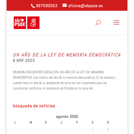
967590053
oficina@abpsoe.es
UN AÑO DE LA LEY DE MEMORIA DEMOCRÁTICA
6 NOV 2023
REUNIÓN ENCUENTRO SOCIALISTA UN AÑO DE LA LEY DE MEMORIA
DEMOCRÁTICA Con motivo del día de la memoria democrática 31 de octubre y
cuando hace un año de la aprobación de esta ley tan importante para los
socialistas recibimos al secretario de Estado en la casa del...
búsqueda de noticias
agosto 2026
L
M
X
J
V
S
D
1
2