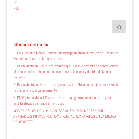
31
« Jul
últimas entradas
El PSOE exige a Manuel Serrano que reponga la placa de recuerdo a ‘Las Trece
Rosas’ del Paseo de Circunvalación
El Grupo Municipal Socialista advierte que la nueva contrata de zonas verdes
afronta «mucho trabajo por delante tras el abandono y desidia de Manuel
Serrano»
El Grupo Municipal Socialista propone llevar al Pleno de agosto el rechazo de
la ciudad a la planta de amianto
El PSOE pide a Manuel Serrano reforzar el programa de bailes de mayores
ante la elevada demanda en la ciudad
MOCIÓN DEL GRUPO MUNICIPAL SOCIALISTA PARA MODERNIZAR Y
AMPLIAR LAS INFRAESTRUCTURAS PARA AUTOCARAVANAS EN LA CIUDAD
DE ALBACETE