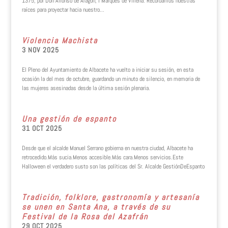
1375, por Don Alfonso de Aragón, I Marqués de Villena. Recordamos nuestras
raíces para proyectar hacia nuestro...
Violencia Machista
3 NOV 2025
El Pleno del Ayuntamiento de Albacete ha vuelto a iniciar su sesión, en esta
ocasión la del mes de octubre, guardando un minuto de silencio, en memoria de
las mujeres asesinadas desde la última sesión plenaria.
Una gestión de espanto
31 OCT 2025
Desde que el alcalde Manuel Serrano gobierna en nuestra ciudad, Albacete ha
retrocedido.Más sucia.Menos accesible.Más cara.Menos servicios.Este
Halloween el verdadero susto son las políticas del Sr. Alcalde GestiónDeEspanto
Tradición, folklore, gastronomía y artesanía
se unen en Santa Ana, a través de su
Festival de la Rosa del Azafrán
29 OCT 2025