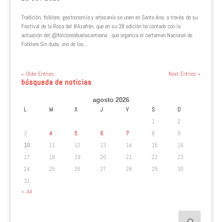
Tradición, folklore, gastronomía y artesanía se unen en Santa Ana, a través de su
Festival de la Rosa del #Azafrán, que en su 38 edición ha contado con la
actuación del @folcloreabuelasantaana , que organiza el certamen Nacional de
Folklore.Sin duda, uno de los...
« Older Entries
Next Entries »
búsqueda de noticias
agosto 2026
L
M
X
J
V
S
D
1
2
3
4
5
6
7
8
9
10
11
12
13
14
15
16
17
18
19
20
21
22
23
24
25
26
27
28
29
30
31
« Jul