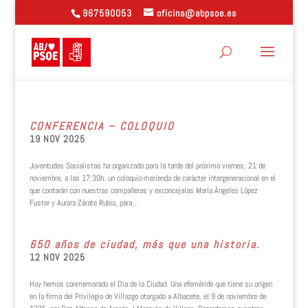
967590053
oficina@abpsoe.es
CONFERENCIA – COLOQUIO
19 NOV 2025
Juventudes Socialistas ha organizado para la tarde del próximo viernes, 21 de
noviembre, a las 17:30h. un coloquio-merienda de carácter intergeneracional en el
que contarán con nuestras compañeras y exconcejalas María Ángeles López
Fuster y Aurora Zárate Rubio, para...
650 años de ciudad, más que una historia.
12 NOV 2025
Hoy hemos conmemorado el Día de la Ciudad. Una efeméride que tiene su origen
en la firma del Privilegio de Villazgo otorgado a Albacete, el 9 de noviembre de