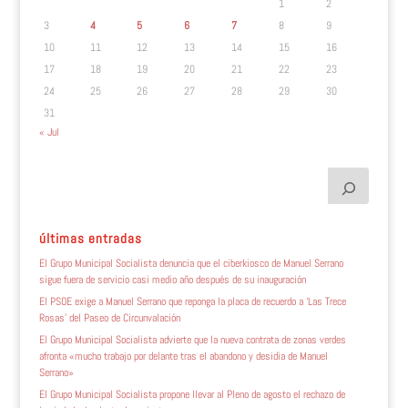
1
2
3
4
5
6
7
8
9
10
11
12
13
14
15
16
17
18
19
20
21
22
23
24
25
26
27
28
29
30
31
« Jul
últimas entradas
El Grupo Municipal Socialista denuncia que el ciberkiosco de Manuel Serrano
sigue fuera de servicio casi medio año después de su inauguración
El PSOE exige a Manuel Serrano que reponga la placa de recuerdo a ‘Las Trece
Rosas’ del Paseo de Circunvalación
El Grupo Municipal Socialista advierte que la nueva contrata de zonas verdes
afronta «mucho trabajo por delante tras el abandono y desidia de Manuel
Serrano»
El Grupo Municipal Socialista propone llevar al Pleno de agosto el rechazo de