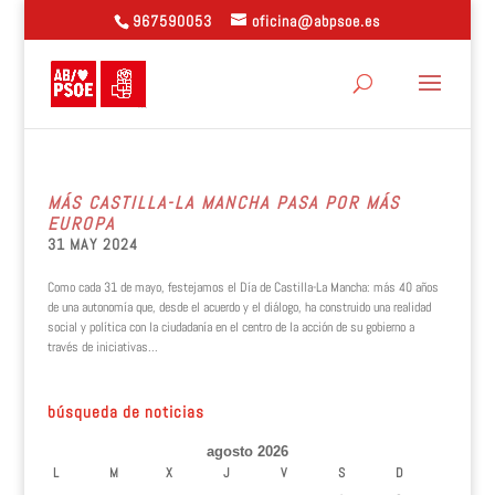
967590053
oficina@abpsoe.es
MÁS CASTILLA-LA MANCHA PASA POR MÁS
EUROPA
31 MAY 2024
Como cada 31 de mayo, festejamos el Día de Castilla-La Mancha: más 40 años
de una autonomía que, desde el acuerdo y el diálogo, ha construido una realidad
social y política con la ciudadanía en el centro de la acción de su gobierno a
través de iniciativas...
búsqueda de noticias
agosto 2026
L
M
X
J
V
S
D