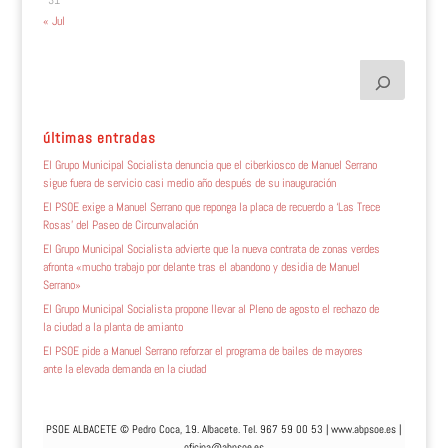
31
« Jul
últimas entradas
El Grupo Municipal Socialista denuncia que el ciberkiosco de Manuel Serrano
sigue fuera de servicio casi medio año después de su inauguración
El PSOE exige a Manuel Serrano que reponga la placa de recuerdo a ‘Las Trece
Rosas’ del Paseo de Circunvalación
El Grupo Municipal Socialista advierte que la nueva contrata de zonas verdes
afronta «mucho trabajo por delante tras el abandono y desidia de Manuel
Serrano»
El Grupo Municipal Socialista propone llevar al Pleno de agosto el rechazo de
la ciudad a la planta de amianto
El PSOE pide a Manuel Serrano reforzar el programa de bailes de mayores
ante la elevada demanda en la ciudad
PSOE ALBACETE © Pedro Coca, 19. Albacete. Tel. 967 59 00 53 |
www.abpsoe.es
|
oficina@abpsoe.es