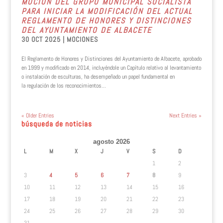
MOCIÓN DEL GRUPO MUNICIPAL SOCIALISTA
PARA INICIAR LA MODIFICACIÓN DEL ACTUAL
REGLAMENTO DE HONORES Y DISTINCIONES
DEL AYUNTAMIENTO DE ALBACETE
30 OCT 2025
|
MOCIONES
El Reglamento de Honores y Distinciones del Ayuntamiento de Albacete, aprobado
en 1999 y modificado en 2014, incluyéndole un Capítulo relativo al levantamiento
o instalación de esculturas, ha desempeñado un papel fundamental en
la regulación de los reconocimientos...
« Older Entries
Next Entries »
búsqueda de noticias
agosto 2026
L
M
X
J
V
S
D
1
2
3
4
5
6
7
8
9
10
11
12
13
14
15
16
17
18
19
20
21
22
23
24
25
26
27
28
29
30