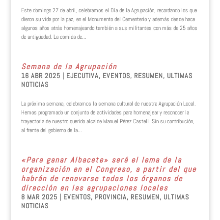
Este domingo 27 de abril, celebramos el Día de la Agrupación, recordando los que
dieron su vida por la paz, en el Monumento del Cementerio y además desde hace
algunos años atrás homenajeando también a sus militantes con más de 25 años
de antigüedad. La comida de...
Semana de la Agrupación
16 ABR 2025
|
EJECUTIVA
,
EVENTOS
,
RESUMEN
,
ULTIMAS
NOTICIAS
La próxima semana, celebramos la semana cultural de nuestra Agrupación Local.
Hemos programado un conjunto de actividades para homenajear y reconocer la
trayectoria de nuestro querido alcalde Manuel Pérez Castell. Sin su contribución,
al frente del gobierno de la...
«Para ganar Albacete» será el lema de la
organización en el Congreso, a partir del que
habrán de renovarse todos los órganos de
dirección en las agrupaciones locales
8 MAR 2025
|
EVENTOS
,
PROVINCIA
,
RESUMEN
,
ULTIMAS
NOTICIAS