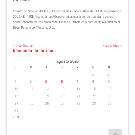
Comida de Navidad del PSOE Provincial de Albacete Albacete, 14 de diciembre de
2024.- El PSOE Provincial de Albacete, encabezado por su secretario general,
Santi Cabañero, ha celebrado este sábado su tradicional comida de Navidad en el
Hotel Palacio de Albacete. Un...
« Older Entries
Next Entries »
búsqueda de noticias
agosto 2026
L
M
X
J
V
S
D
1
2
3
4
5
6
7
8
9
10
11
12
13
14
15
16
17
18
19
20
21
22
23
24
25
26
27
28
29
30
31
« Jul