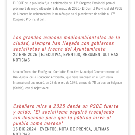
El PSOE de la provincia fija la celebración del 17º Congreso Provincial para el
próximo 3 de mayo Albacete, 8 de marzo de 2025.- El Comité Provincial del PSOE
de Albacete ha celebrado hoy la reunión que da el pistoletazo de salida al 17º
Congreso Provincial del...
Los grandes avances medioambientales de la
ciudad, siempre han llegado con gobiernos
socialistas al frente del Ayuntamiento
22 ENE 2025
|
EJECUTIVA
,
EVENTOS
,
RESUMEN
,
ULTIMAS
NOTICIAS
Área de Transición Ecológica | Comisión Ejecutiva Municipal Conmemoramos el
Día Mundial de la Educación Ambiental, que tiene su origen en el Seminario
Internacional que reunió, un 26 de enero de 1975, a más de 70 países en Belgrado
(Serbia), con el objetivo de...
Cabañero mira a 2025 desde un PSOE fuerte
y unido: “El socialismo seguirá trabajando
sin descanso para que lo público sirva al
pueblo como merece”
16 DIC 2024
|
EVENTOS
,
NOTA DE PRENSA
,
ULTIMAS
NOTICIAS