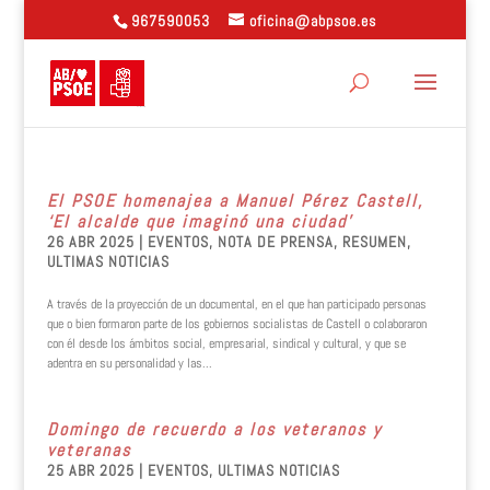
967590053
oficina@abpsoe.es
El PSOE homenajea a Manuel Pérez Castell,
‘El alcalde que imaginó una ciudad’
26 ABR 2025
|
EVENTOS
,
NOTA DE PRENSA
,
RESUMEN
,
ULTIMAS NOTICIAS
A través de la proyección de un documental, en el que han participado personas
que o bien formaron parte de los gobiernos socialistas de Castell o colaboraron
con él desde los ámbitos social, empresarial, sindical y cultural, y que se
adentra en su personalidad y las...
Domingo de recuerdo a los veteranos y
veteranas
25 ABR 2025
|
EVENTOS
,
ULTIMAS NOTICIAS