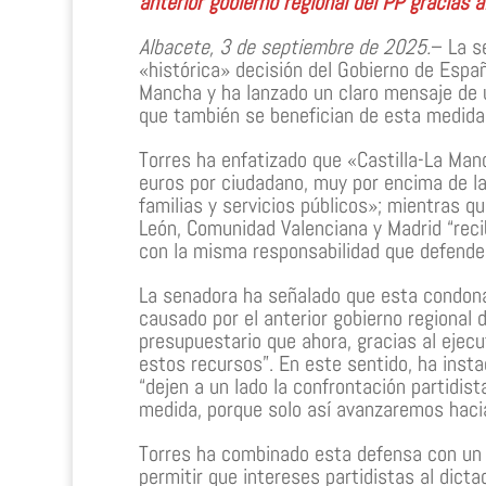
anterior gobierno regional del PP gracias 
Albacete, 3 de septiembre de 2025.
– La s
«histórica» decisión del Gobierno de Espa
Mancha y ha lanzado un claro mensaje de 
que también se benefician de esta medida
Torres ha enfatizado que «Castilla-La Man
euros por ciudadano, muy por encima de la 
familias y servicios públicos»; mientras qu
León, Comunidad Valenciana y Madrid “reci
con la misma responsabilidad que defend
La senadora ha señalado que esta condonac
causado por el anterior gobierno regional 
presupuestario que ahora, gracias al ejec
estos recursos”. En este sentido, ha inst
“dejen a un lado la confrontación partidis
medida, porque solo así avanzaremos hacia
Torres ha combinado esta defensa con un l
permitir que intereses partidistas al dicta