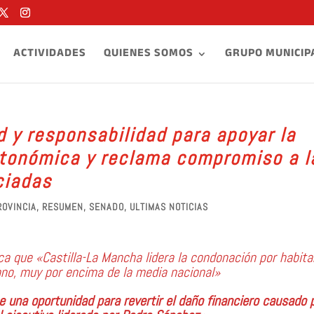
ACTIVIDADES
QUIENES SOMOS
GRUPO MUNICIP
 y responsabilidad para apoyar la
tonómica y reclama compromiso a l
ciadas
ROVINCIA
,
RESUMEN
,
SENADO
,
ULTIMAS NOTICIAS
ca que «Castilla-La Mancha lidera la condonación por habita
ano, muy por encima de la media nacional»
una oportunidad para revertir el daño financiero causado p