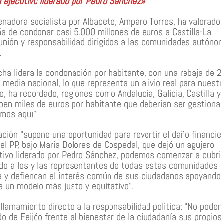
al ejecutivo liderado por Pedro Sánchez»
enadora socialista por Albacete, Amparo Torres, ha valorado
ña de condonar casi 5.000 millones de euros a Castilla-La
unión y responsabilidad dirigidos a las comunidades autón
.
cha lidera la condonación por habitante, con una rebaja de 
media nacional, lo que representa un alivio real para nuest
e, ha recordado, regiones como Andalucía, Galicia, Castilla y
ben miles de euros por habitante que deberían ser gestion
emos aquí”.
ión “supone una oportunidad para revertir el daño financie
del PP, bajo María Dolores de Cospedal, que dejó un agujero
utivo liderado por Pedro Sánchez, podemos comenzar a cubri
ado a los y las representantes de todas estas comunidades 
ta y defiendan el interés común de sus ciudadanos apoyando
 un modelo más justo y equitativo”.
lamamiento directo a la responsabilidad política: “No pod
do de Feijóo frente al bienestar de la ciudadanía sus propio