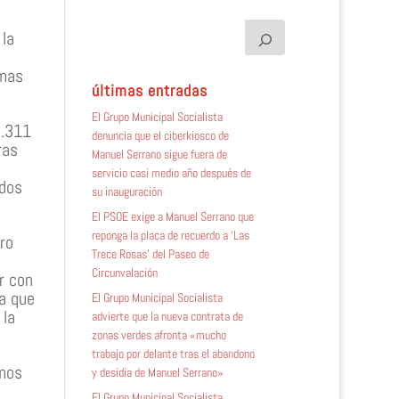
 la
omas
últimas entradas
El Grupo Municipal Socialista
2.311
denuncia que el ciberkiosco de
ras
Manuel Serrano sigue fuera de
servicio casi medio año después de
ados
su inauguración
El PSOE exige a Manuel Serrano que
reponga la placa de recuerdo a ‘Las
ro
Trece Rosas’ del Paseo de
Circunvalación
r con
a que
El Grupo Municipal Socialista
 la
advierte que la nueva contrata de
zonas verdes afronta «mucho
trabajo por delante tras el abandono
emos
y desidia de Manuel Serrano»
s
El Grupo Municipal Socialista