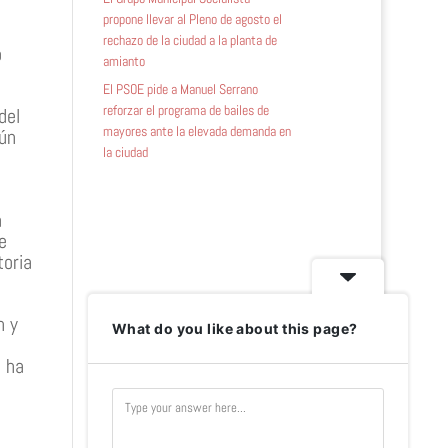
propone llevar al Pleno de agosto el
rechazo de la ciudad a la planta de
o
amianto
El PSOE pide a Manuel Serrano
reforzar el programa de bailes de
del
mayores ante la elevada demanda en
ún
la ciudad
a
e
toria
n y
What do you like about this page?
, ha