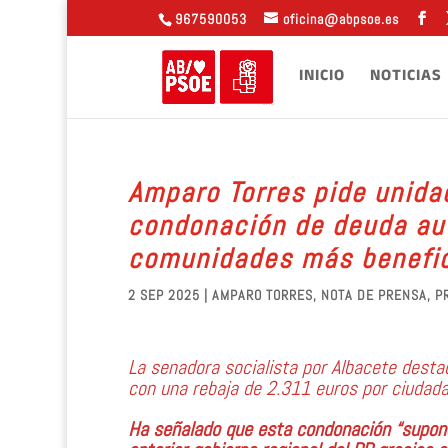
967590053
oficina@abpsoe.es
INICIO
NOTICIAS
Amparo Torres pide unidad
condonación de deuda au
comunidades más benefi
2 SEP 2025
|
AMPARO TORRES
,
NOTA DE PRENSA
,
P
La senadora socialista por Albacete desta
con una rebaja de 2.311 euros por ciudad
Ha señalado que esta condonación “supone 